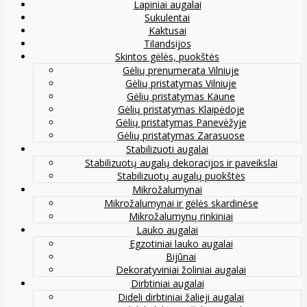
Lapiniai augalai
Sukulentai
Kaktusai
Tilandsijos
Skintos gėlės, puokštės
Gėlių prenumerata Vilniuje
Gėlių pristatymas Vilniuje
Gėlių pristatymas Kaune
Gėlių pristatymas Klaipėdoje
Gėlių pristatymas Panevėžyje
Gėlių pristatymas Zarasuose
Stabilizuoti augalai
Stabilizuotų augalų dekoracijos ir paveikslai
Stabilizuotų augalų puokštės
Mikrožalumynai
Mikrožalumynai ir gėlės skardinėse
Mikrožalumynų rinkiniai
Lauko augalai
Egzotiniai lauko augalai
Bijūnai
Dekoratyviniai žoliniai augalai
Dirbtiniai augalai
Dideli dirbtiniai žalieji augalai