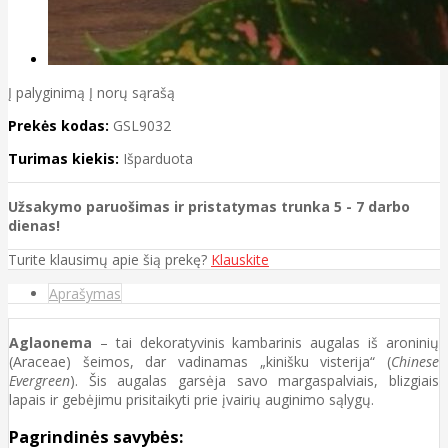
Į palyginimą
Į norų sąrašą
Prekės kodas:
GSL9032
Turimas kiekis:
Išparduota
Užsakymo paruošimas ir pristatymas trunka 5 - 7 darbo
dienas!
Turite klausimų apie šią prekę?
Klauskite
Aprašymas
Aglaonema
– tai dekoratyvinis kambarinis augalas iš aroninių
(Araceae) šeimos, dar vadinamas „kinišku visterija“ (
Chinese
Evergreen
). Šis augalas garsėja savo margaspalviais, blizgiais
lapais ir gebėjimu prisitaikyti prie įvairių auginimo sąlygų.
Pagrindinės savybės: