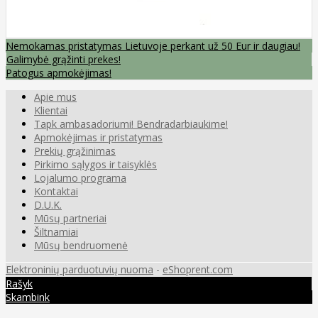
Nemokamas pristatymas Lietuvoje perkant už 50 Eur ir daugiau!
Galimybė grąžinti prekes!
Patogus apmokėjimas!
Apie mus
Klientai
Tapk ambasadoriumi! Bendradarbiaukime!
Apmokėjimas ir pristatymas
Prekių grąžinimas
Pirkimo sąlygos ir taisyklės
Lojalumo programa
Kontaktai
D.U.K.
Mūsų partneriai
Šiltnamiai
Mūsų bendruomenė
Elektroninių parduotuvių nuoma
-
eShoprent.com
Rašyk
Skambink