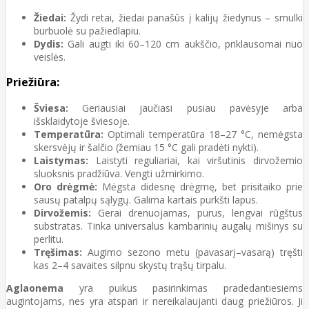
Žiedai:
Žydi retai, žiedai panašūs į kalijų žiedynus – smulki
burbuolė su pažiedlapiu.
Dydis:
Gali augti iki 60–120 cm aukščio, priklausomai nuo
veislės.
Priežiūra:
Šviesa:
Geriausiai jaučiasi pusiau pavėsyje arba
išsklaidytoje šviesoje.
Temperatūra:
Optimali temperatūra 18–27 °C, nemėgsta
skersvėjų ir šalčio (žemiau 15 °C gali pradėti nykti).
Laistymas:
Laistyti reguliariai, kai viršutinis dirvožemio
sluoksnis pradžiūva. Vengti užmirkimo.
Oro drėgmė:
Mėgsta didesnę drėgmę, bet prisitaiko prie
sausų patalpų sąlygų. Galima kartais purkšti lapus.
Dirvožemis:
Gerai drenuojamas, purus, lengvai rūgštus
substratas. Tinka universalus kambarinių augalų mišinys su
perlitu.
Tręšimas:
Augimo sezono metu (pavasarį–vasarą) tręšti
kas 2–4 savaites silpnu skystų trąšų tirpalu.
Aglaonema
yra puikus pasirinkimas pradedantiesiems
augintojams, nes yra atspari ir nereikalaujanti daug priežiūros. Ji