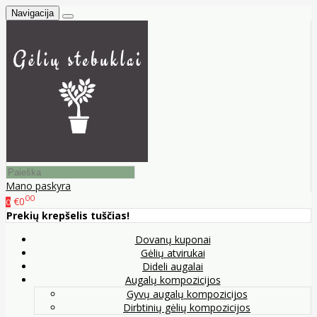
Navigacija
Mano paskyra
00
€0
0
Prekių krepšelis tuščias!
Dovanų kuponai
Gėlių atvirukai
Dideli augalai
Augalų kompozicijos
Gyvų augalų kompozicijos
Dirbtinių gėlių kompozicijos