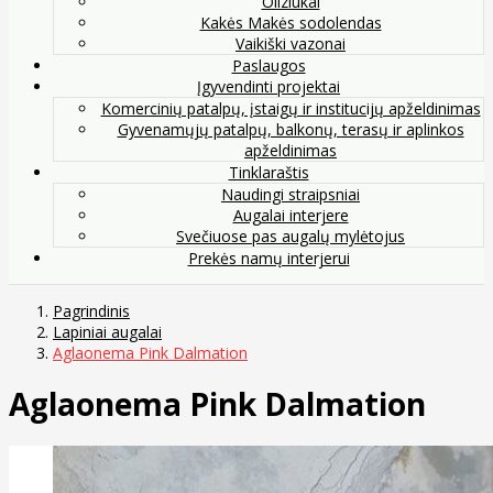
Oliziukai
Kakės Makės sodolendas
Vaikiški vazonai
Paslaugos
Įgyvendinti projektai
Komercinių patalpų, įstaigų ir institucijų apželdinimas
Gyvenamųjų patalpų, balkonų, terasų ir aplinkos
apželdinimas
Tinklaraštis
Naudingi straipsniai
Augalai interjere
Svečiuose pas augalų mylėtojus
Prekės namų interjerui
Pagrindinis
Lapiniai augalai
Aglaonema Pink Dalmation
Aglaonema Pink Dalmation