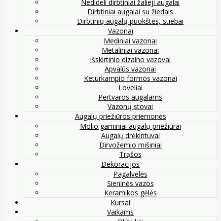
Nedideli dirbtiniai žalieji augalai
Dirbtiniai augalai su žiedais
Dirbtinių augalų puokštės, stiebai
Vazonai
Mediniai vazonai
Metaliniai vazonai
Išskirtinio dizaino vazovai
Apvalūs vazonai
Keturkampio formos vazonai
Loveliai
Pertvaros augalams
Vazonų stovai
Augalų priežiūros priemonės
Molio gaminiai augalų priežiūrai
Augalų drėkintuvai
Dirvožemio mišiniai
Trąšos
Dekoracijos
Pagalvėlės
Sieninės vazos
Keramikos gėlės
Kursai
Vaikams