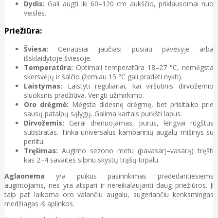
Dydis:
Gali augti iki 60–120 cm aukščio, priklausomai nuo
veislės.
Priežiūra:
Šviesa:
Geriausiai jaučiasi pusiau pavėsyje arba
išsklaidytoje šviesoje.
Temperatūra:
Optimali temperatūra 18–27 °C, nemėgsta
skersvėjų ir šalčio (žemiau 15 °C gali pradėti nykti).
Laistymas:
Laistyti reguliariai, kai viršutinis dirvožemio
sluoksnis pradžiūva. Vengti užmirkimo.
Oro drėgmė:
Mėgsta didesnę drėgmę, bet prisitaiko prie
sausų patalpų sąlygų. Galima kartais purkšti lapus.
Dirvožemis:
Gerai drenuojamas, purus, lengvai rūgštus
substratas. Tinka universalus kambarinių augalų mišinys su
perlitu.
Tręšimas:
Augimo sezono metu (pavasarį–vasarą) tręšti
kas 2–4 savaites silpnu skystų trąšų tirpalu.
Aglaonema
yra puikus pasirinkimas pradedantiesiems
augintojams, nes yra atspari ir nereikalaujanti daug priežiūros. Ji
taip pat laikoma oro valančiu augalu, sugeriančiu kenksmingas
medžiagas iš aplinkos.