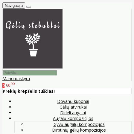
Navigacija
Mano paskyra
00
€0
0
Prekių krepšelis tuščias!
Dovanų kuponai
Gėlių atvirukai
Dideli augalai
Augalų kompozicijos
Gyvų augalų kompozicijos
Dirbtinių gėlių kompozicijos