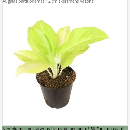
Augalas parduodamas 12 cm skersmens vazone.
Nemokamas pristatymas Lietuvoje perkant už 50 Eur ir daugiau!