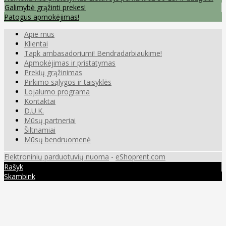
Galimybė grąžinti prekes!
Patogus apmokėjimas!
Apie mus
Klientai
Tapk ambasadoriumi! Bendradarbiaukime!
Apmokėjimas ir pristatymas
Prekių grąžinimas
Pirkimo sąlygos ir taisyklės
Lojalumo programa
Kontaktai
D.U.K.
Mūsų partneriai
Šiltnamiai
Mūsų bendruomenė
Elektroninių parduotuvių nuoma
-
eShoprent.com
Rašyk
Skambink