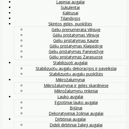
Lapiniai augalai
Sukulentai
Kaktusai
Tilandsijos
Skintos gėlės, puokštės
Gėlių prenumerata Vilniuje
Gėlių pristatymas Vilniuje
Gėlių pristatymas Kaune
Gėlių pristatymas Klaipėdoje
Gėlių pristatymas Panevėžyje
Gėlių pristatymas Zarasuose
Stabilizuoti augalai
Stabilizuotų augalų dekoracijos ir paveikslai
Stabilizuotų augalų puokštės
Mikrožalumynai
Mikrožalumynai ir gėlės skardinėse
Mikrožalumynų rinkiniai
Lauko augalai
Egzotiniai lauko augalai
Bijūnai
Dekoratyviniai žoliniai augalai
Dirbtiniai augalai
Dideli dirbtiniai žalieji augalai