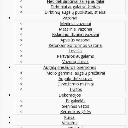
Nedideli dirbtiniai žalieji augalai
Dirbtiniai augalai su žiedais
Dirbtinių augalų puokštės, stiebai
Vazonai
Mediniai vazonai
Metaliniai vazonai
Išskirtinio dizaino vazovai
Apvalūs vazonai
Keturkampio formos vazonai
Loveliai
Pertvaros augalams
Vazonų stovai
Augalų priežiūros priemonės
Molio gaminiai augalų priežiūrai
Augalų drėkintuvai
Dirvožemio mišiniai
Trąšos
Dekoracijos
Pagalvėlės
Sieninės vazos
Keramikos gėlės
Kursai
Vaikams