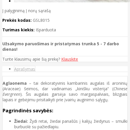
Į palyginimą
Į norų sąrašą
Prekės kodas:
GSL8015
Turimas kiekis:
Išparduota
Užsakymo paruošimas ir pristatymas trunka 5 - 7 darbo
dienas!
Turite klausimų apie šią prekę?
Klauskite
Aprašymas
Aglaonema
– tai dekoratyvinis kambarinis augalas iš aroninių
(Araceae) šeimos, dar vadinamas „kinišku visterija“ (
Chinese
Evergreen
). Šis augalas garsėja savo margaspalviais, blizgiais
lapais ir gebėjimu prisitaikyti prie įvairių auginimo sąlygų.
Pagrindinės savybės:
Žiedai:
Žydi retai, žiedai panašūs į kalijų žiedynus – smulki
burbuolė su pažiedlapiu.