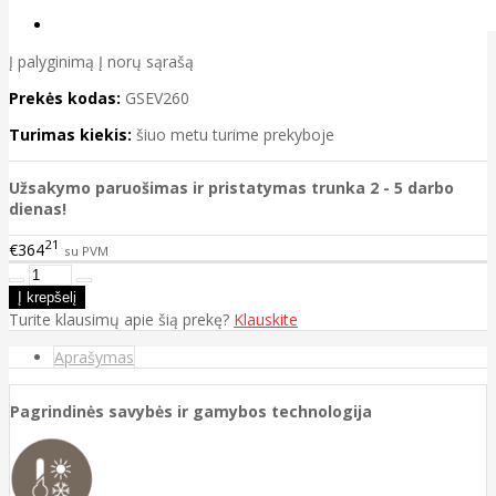
Į palyginimą
Į norų sąrašą
Prekės kodas:
GSEV260
Turimas kiekis:
šiuo metu turime prekyboje
Užsakymo paruošimas ir pristatymas trunka 2 - 5 darbo
dienas!
21
€364
su PVM
Turite klausimų apie šią prekę?
Klauskite
Aprašymas
Pagrindinės savybės ir gamybos technologija