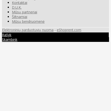
Kontaktai
D.U.K.
Mūsų partneriai
Šiltnamiai
Mūsų bendruomenė
Elektroninių parduotuvių nuoma
-
eShoprent.com
Rašyk
Skambink