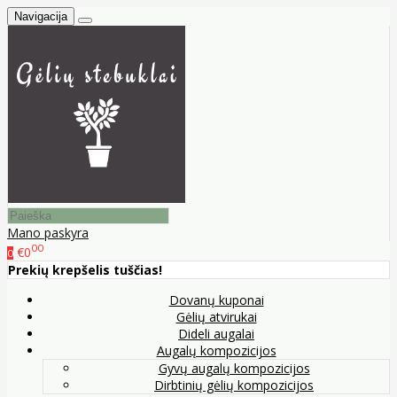
Navigacija
Mano paskyra
00
€0
0
Prekių krepšelis tuščias!
Dovanų kuponai
Gėlių atvirukai
Dideli augalai
Augalų kompozicijos
Gyvų augalų kompozicijos
Dirbtinių gėlių kompozicijos