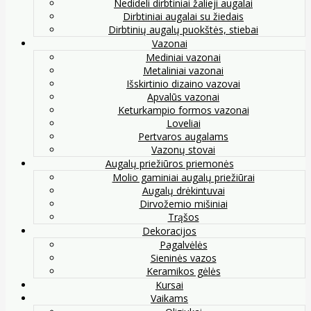
Nedideli dirbtiniai žalieji augalai
Dirbtiniai augalai su žiedais
Dirbtinių augalų puokštės, stiebai
Vazonai
Mediniai vazonai
Metaliniai vazonai
Išskirtinio dizaino vazovai
Apvalūs vazonai
Keturkampio formos vazonai
Loveliai
Pertvaros augalams
Vazonų stovai
Augalų priežiūros priemonės
Molio gaminiai augalų priežiūrai
Augalų drėkintuvai
Dirvožemio mišiniai
Trąšos
Dekoracijos
Pagalvėlės
Sieninės vazos
Keramikos gėlės
Kursai
Vaikams