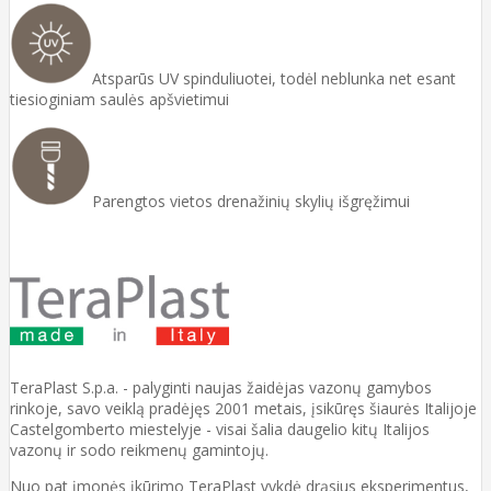
Atsparūs UV spinduliuotei, todėl neblunka net esant
tiesioginiam saulės apšvietimui
Parengtos vietos drenažinių skylių išgręžimui
TeraPlast S.p.a. - palyginti naujas žaidėjas vazonų gamybos
rinkoje, savo veiklą pradėjęs 2001 metais, įsikūręs šiaurės Italijoje
Castelgomberto miestelyje - visai šalia daugelio kitų Italijos
vazonų ir sodo reikmenų gamintojų.
Nuo pat įmonės įkūrimo TeraPlast vykdė drąsius eksperimentus,