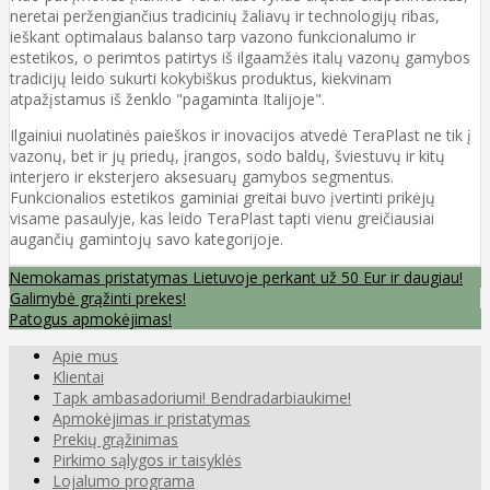
neretai peržengiančius tradicinių žaliavų ir technologijų ribas,
ieškant optimalaus balanso tarp vazono funkcionalumo ir
estetikos, o perimtos patirtys iš ilgaamžės italų vazonų gamybos
tradicijų leido sukurti kokybiškus produktus, kiekvinam
atpažįstamus iš ženklo "pagaminta Italijoje".
Ilgainiui nuolatinės paieškos ir inovacijos atvedė TeraPlast ne tik į
vazonų, bet ir jų priedų, įrangos, sodo baldų, šviestuvų ir kitų
interjero ir eksterjero aksesuarų gamybos segmentus.
Funkcionalios estetikos gaminiai greitai buvo įvertinti prikėjų
visame pasaulyje, kas leido TeraPlast tapti vienu greičiausiai
augančių gamintojų savo kategorijoje.
Nemokamas pristatymas Lietuvoje perkant už 50 Eur ir daugiau!
Galimybė grąžinti prekes!
Patogus apmokėjimas!
Apie mus
Klientai
Tapk ambasadoriumi! Bendradarbiaukime!
Apmokėjimas ir pristatymas
Prekių grąžinimas
Pirkimo sąlygos ir taisyklės
Lojalumo programa