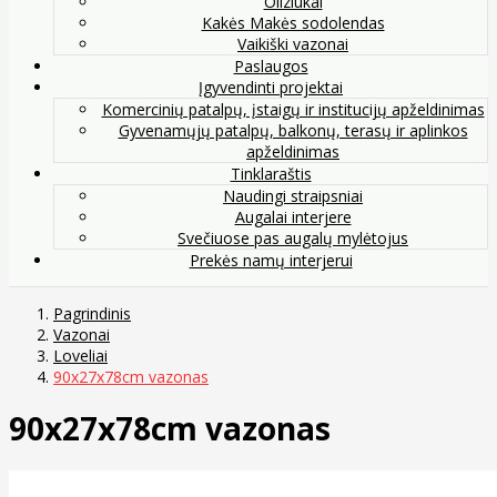
Oliziukai
Kakės Makės sodolendas
Vaikiški vazonai
Paslaugos
Įgyvendinti projektai
Komercinių patalpų, įstaigų ir institucijų apželdinimas
Gyvenamųjų patalpų, balkonų, terasų ir aplinkos
apželdinimas
Tinklaraštis
Naudingi straipsniai
Augalai interjere
Svečiuose pas augalų mylėtojus
Prekės namų interjerui
Pagrindinis
Vazonai
Loveliai
90x27x78cm vazonas
90x27x78cm vazonas