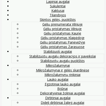
Lapiniai augalai
Sukulentai
Kaktusai
Tilandsijos
Skintos gėlės, puokštės
Gėlių prenumerata Vilniuje
Gėlių pristatymas Vilniuje
Gėlių pristatymas Kaune
Gėlių pristatymas Klaipėdoje
Gėlių pristatymas Panevėžyje
Gėlių pristatymas Zarasuose
Stabilizuoti augalai
Stabilizuotų augalų dekoracijos ir paveikslai
Stabilizuotų augalų puokštės
Mikrožalumynai
Mikrožalumynai ir gėlės skardinėse
Mikrožalumynų rinkiniai
Lauko augalai
Egzotiniai lauko augalai
Bijūnai
Dekoratyviniai žoliniai augalai
Dirbtiniai augalai
Dideli dirbtiniai žalieji augalai