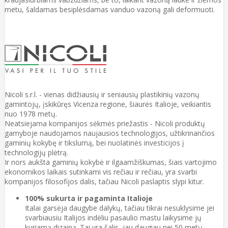
metu, šaldamas besiplėsdamas vanduo vazoną gali deformuoti.
Nicoli s.r.l. - vienas didžiausių ir seniausių plastikinių vazonų
gamintojų, įskikūręs Vicenza regione, šiaurės Italioje, veikiantis
nuo 1978 metų.
Neatsiejama kompanijos sėkmės priežastis - Nicoli produktų
gamyboje naudojamos naujausios technologijos, užtikrinančios
gaminių kokybę ir tikslumą, bei nuolatinės investicijos į
technologijų plėtrą.
Ir nors aukšta gaminių kokybė ir ilgaamžiškumas, šiais vartojimo
ekonomikos laikais sutinkami vis rečiau ir rečiau, yra svarbi
kompanijos filosofijos dalis, tačiau Nicoli paslaptis slypi kitur.
100% sukurta ir pagaminta Italioje
Italai garsėja daugybe dalykų, tačiau tikrai nesuklysime jei
svarbiausiu Italijos indėliu pasaulio mastu laikysime jų
kuriamą dizainą. Tai yra šalis, jau daugiau nei 50 metų