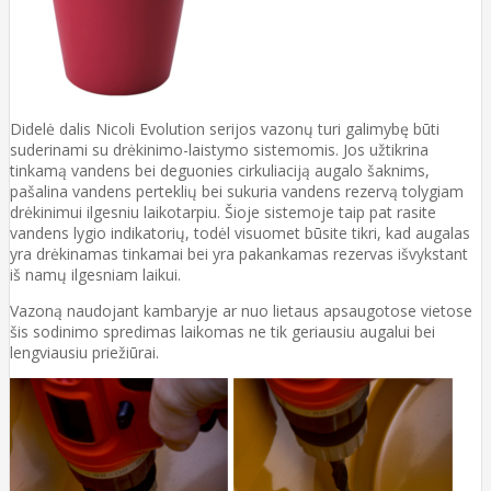
Didelė dalis Nicoli Evolution serijos vazonų turi galimybę būti
suderinami su drėkinimo-laistymo sistemomis. Jos užtikrina
tinkamą vandens bei deguonies cirkuliaciją augalo šaknims,
pašalina vandens perteklių bei sukuria vandens rezervą tolygiam
drėkinimui ilgesniu laikotarpiu. Šioje sistemoje taip pat rasite
vandens lygio indikatorių, todėl visuomet būsite tikri, kad augalas
yra drėkinamas tinkamai bei yra pakankamas rezervas išvykstant
iš namų ilgesniam laikui.
Vazoną naudojant kambaryje ar nuo lietaus apsaugotose vietose
šis sodinimo spredimas laikomas ne tik geriausiu augalui bei
lengviausiu priežiūrai.