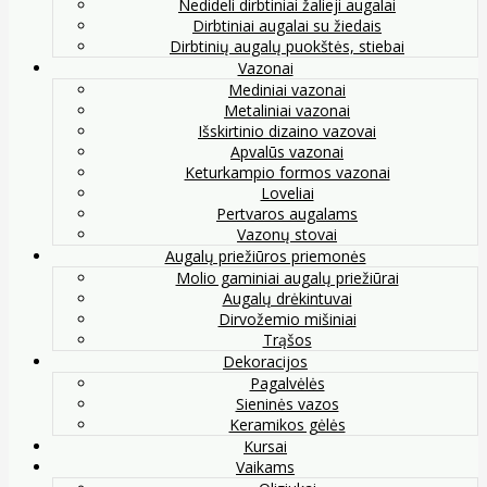
Nedideli dirbtiniai žalieji augalai
Dirbtiniai augalai su žiedais
Dirbtinių augalų puokštės, stiebai
Vazonai
Mediniai vazonai
Metaliniai vazonai
Išskirtinio dizaino vazovai
Apvalūs vazonai
Keturkampio formos vazonai
Loveliai
Pertvaros augalams
Vazonų stovai
Augalų priežiūros priemonės
Molio gaminiai augalų priežiūrai
Augalų drėkintuvai
Dirvožemio mišiniai
Trąšos
Dekoracijos
Pagalvėlės
Sieninės vazos
Keramikos gėlės
Kursai
Vaikams