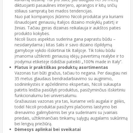
diktuojanti pasaulines interjero, aprangos ir kitų sričių
stiliaus sampratą bei mados tendencijas.
Nuo pat kompanijos įkūrimo Nicoli produktai yra kuriami
išnaudojant geriausių Italijos dizaino mokyklų patirtį ir
žinias. Tačiau geras dizainas reikalauja ir aukštos paties
produkto kokybės.
Nicoli šiuos aspektus suderina gana paprastu būdu –
nesidairydama į kitas šalis ir savo dizaino išpildymą
gamyboje vykdo išskirtinai tik Italijoje. Tik tokiu būdu
įmanoma užtikrinti geriausią idėjų pavertimą realybe ir to
įrodymui etiketėje išdidžiai pateikti „100% made in Italy”.
Platus ir praktiškas produktų asortimentas
Vazonas turi būti gražus, tačiau to negana. Per daugiau nei
35 metus glaudaus bendradarbiavimo su auginimo,
sodininkystės ir apželdinimo ekspertais, Nicoli sukaupta
patirtis leidžia pasiūlyti produktus, pasižyminčius išskirtiniu
funkcionalumu bei universalumu.
Gražiausias vazonas yra tas, kuriame veši augalai ir gėlės,
todėl Nicoli produktai pasižymi plačiomis laistymo bei
drenavimo galimybėmis bei yra suderinami su įvairiais
priedais, užtikrinančiais tinkamų sąlygų augalams sukūrimą
bei lengvą priežiūrą.
Dėmesys aplinkai bei sveikatai