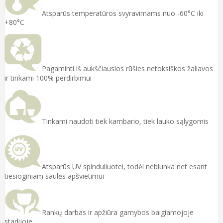
Atsparūs temperatūros svyravimams nuo -60°C iki
+80°C
Pagaminti iš aukščiausios rūšies netoksiškos žaliavos
ir tinkami 100% perdirbimui
Tinkami naudoti tiek kambario, tiek lauko sąlygomis
Atsparūs UV spinduliuotei, todėl neblunka net esant
tiesioginiam saulės apšvietimui
Rankų darbas ir apžiūra gamybos baigiamojoje
stadijoje