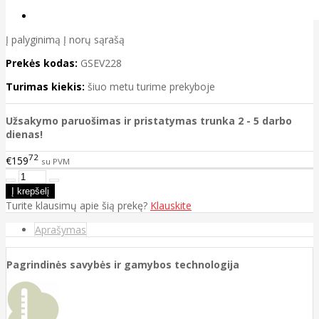
Į palyginimą
Į norų sąrašą
Prekės kodas:
GSEV228
Turimas kiekis:
šiuo metu turime prekyboje
Užsakymo paruošimas ir pristatymas trunka 2 - 5 darbo
dienas!
72
€159
su PVM
Turite klausimų apie šią prekę?
Klauskite
Aprašymas
Pagrindinės savybės ir gamybos technologija