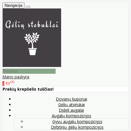
Navigacija
Mano paskyra
00
€0
0
Prekių krepšelis tuščias!
Dovanų kuponai
Gėlių atvirukai
Dideli augalai
Augalų kompozicijos
Gyvų augalų kompozicijos
Dirbtinių gėlių kompozicijos