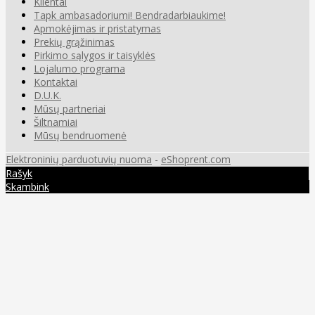
Klientai
Tapk ambasadoriumi! Bendradarbiaukime!
Apmokėjimas ir pristatymas
Prekių grąžinimas
Pirkimo sąlygos ir taisyklės
Lojalumo programa
Kontaktai
D.U.K.
Mūsų partneriai
Šiltnamiai
Mūsų bendruomenė
Elektroninių parduotuvių nuoma
-
eShoprent.com
Rašyk
Skambink