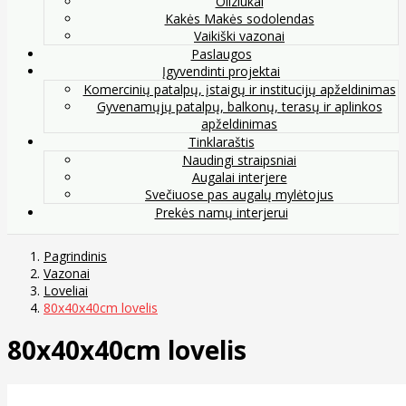
Oliziukai
Kakės Makės sodolendas
Vaikiški vazonai
Paslaugos
Įgyvendinti projektai
Komercinių patalpų, įstaigų ir institucijų apželdinimas
Gyvenamųjų patalpų, balkonų, terasų ir aplinkos
apželdinimas
Tinklaraštis
Naudingi straipsniai
Augalai interjere
Svečiuose pas augalų mylėtojus
Prekės namų interjerui
Pagrindinis
Vazonai
Loveliai
80x40x40cm lovelis
80x40x40cm lovelis