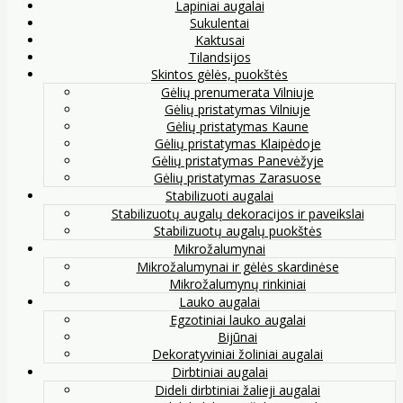
Lapiniai augalai
Sukulentai
Kaktusai
Tilandsijos
Skintos gėlės, puokštės
Gėlių prenumerata Vilniuje
Gėlių pristatymas Vilniuje
Gėlių pristatymas Kaune
Gėlių pristatymas Klaipėdoje
Gėlių pristatymas Panevėžyje
Gėlių pristatymas Zarasuose
Stabilizuoti augalai
Stabilizuotų augalų dekoracijos ir paveikslai
Stabilizuotų augalų puokštės
Mikrožalumynai
Mikrožalumynai ir gėlės skardinėse
Mikrožalumynų rinkiniai
Lauko augalai
Egzotiniai lauko augalai
Bijūnai
Dekoratyviniai žoliniai augalai
Dirbtiniai augalai
Dideli dirbtiniai žalieji augalai