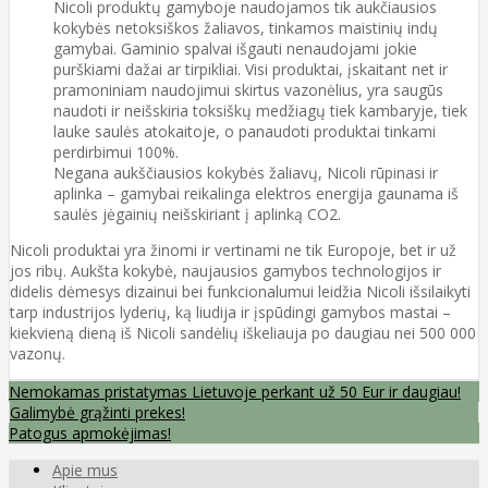
Nicoli produktų gamyboje naudojamos tik aukčiausios
kokybės netoksiškos žaliavos, tinkamos maistinių indų
gamybai. Gaminio spalvai išgauti nenaudojami jokie
purškiami dažai ar tirpikliai. Visi produktai, įskaitant net ir
pramoniniam naudojimui skirtus vazonėlius, yra saugūs
naudoti ir neišskiria toksiškų medžiagų tiek kambaryje, tiek
lauke saulės atokaitoje, o panaudoti produktai tinkami
perdirbimui 100%.
Negana aukščiausios kokybės žaliavų, Nicoli rūpinasi ir
aplinka – gamybai reikalinga elektros energija gaunama iš
saulės jėgainių neišskiriant į aplinką CO2.
Nicoli produktai yra žinomi ir vertinami ne tik Europoje, bet ir už
jos ribų. Aukšta kokybė, naujausios gamybos technologijos ir
didelis dėmesys dizainui bei funkcionalumui leidžia Nicoli išsilaikyti
tarp industrijos lyderių, ką liudija ir įspūdingi gamybos mastai –
kiekvieną dieną iš Nicoli sandėlių iškeliauja po daugiau nei 500 000
vazonų.
Nemokamas pristatymas Lietuvoje perkant už 50 Eur ir daugiau!
Galimybė grąžinti prekes!
Patogus apmokėjimas!
Apie mus