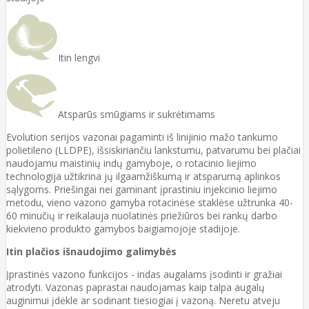
Itin lengvi
Atsparūs smūgiams ir sukrėtimams
Evolution serijos vazonai pagaminti iš linijinio mažo tankumo
polietileno (LLDPE), išsiskiriančiu lankstumu, patvarumu bei plačiai
naudojamu maistinių indų gamyboje, o rotacinio liejimo
technologija užtikrina jų ilgaamžiškumą ir atsparumą aplinkos
sąlygoms. Priešingai nei gaminant įprastiniu injekcinio liejimo
metodu, vieno vazono gamyba rotacinėse staklėse užtrunka 40-
60 minučių ir reikalauja nuolatinės priežiūros bei rankų darbo
kiekvieno produkto gamybos baigiamojoje stadijoje.
Itin plačios išnaudojimo galimybės
Įprastinės vazono funkcijos - indas augalams įsodinti ir gražiai
atrodyti. Vazonas paprastai naudojamas kaip talpa augalų
auginimui įdėkle ar sodinant tiesiogiai į vazoną. Neretu atveju