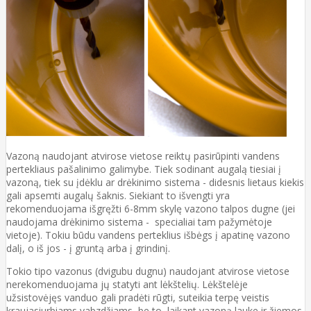
Vazoną naudojant atvirose vietose reiktų pasirūpinti vandens
pertekliaus pašalinimo galimybe. Tiek sodinant augalą tiesiai į
vazoną, tiek su įdėklu ar drėkinimo sistema - didesnis lietaus kiekis
gali apsemti augalų šaknis. Siekiant to išvengti yra
rekomenduojama išgręžti 6-8mm skylę vazono talpos dugne (jei
naudojama drėkinimo sistema - specialiai tam pažymėtoje
vietoje). Tokiu būdu vandens perteklius išbėgs į apatinę vazono
dalį, o iš jos - į gruntą arba į grindinį.
Tokio tipo vazonus (dvigubu dugnu) naudojant atvirose vietose
nerekomenduojama jų statyti ant lėkštelių. Lėkštelėje
užsistovėjęs vanduo gali pradėti rūgti, suteikia terpę veistis
kraujasiurbiams vabzdžiams, be to, laikant vazoną lauke ir žiemos