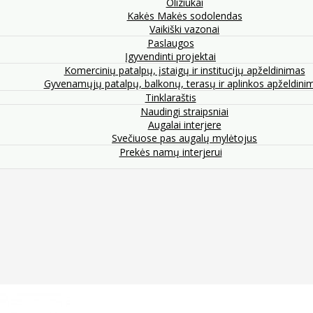
Oliziukai
Kakės Makės sodolendas
Vaikiški vazonai
Paslaugos
Įgyvendinti projektai
Komercinių patalpų, įstaigų ir institucijų apželdinimas
Gyvenamųjų patalpų, balkonų, terasų ir aplinkos apželdini
Tinklaraštis
Naudingi straipsniai
Augalai interjere
Svečiuose pas augalų mylėtojus
Prekės namų interjerui