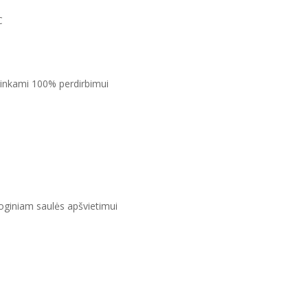
C
 tinkami 100% perdirbimui
ioginiam saulės apšvietimui