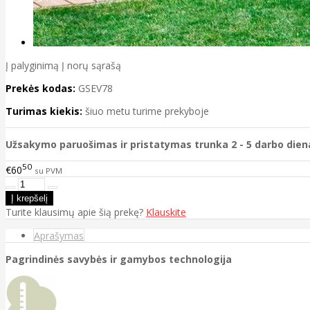
Į palyginimą
Į norų sąrašą
Prekės kodas:
GSEV78
Turimas kiekis:
šiuo metu turime prekyboje
Užsakymo paruošimas ir pristatymas trunka 2 - 5 darbo dien
50
€60
su PVM
Turite klausimų apie šią prekę?
Klauskite
Aprašymas
Pagrindinės savybės ir gamybos technologija