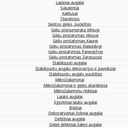
Lapiniai augalai
Sukulentai
Kaktusai
Tilandsijos
Skintos gėlės, puokštės
Gėlių prenumerata Vilniuje
Gėlių pristatymas Vilniuje
Gėlių pristatymas Kaune
Gėlių pristatymas Klaipėdoje
Gėlių pristatymas Panevėžyje
Gėlių pristatymas Zarasuose
Stabilizuoti augalai
Stabilizuotų augalų dekoracijos ir paveikslai
Stabilizuotų augalų puokštės
Mikrožalumynai
Mikrožalumynai ir gėlės skardinėse
Mikrožalumynų rinkiniai
Lauko augalai
Egzotiniai lauko augalai
Bijūnai
Dekoratyviniai žoliniai augalai
Dirbtiniai augalai
Dideli dirbtiniai žalieji augalai