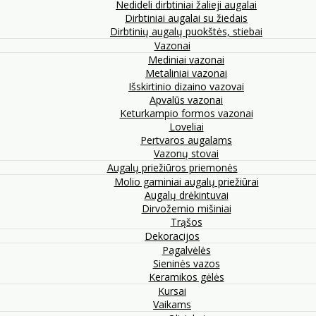
Nedideli dirbtiniai žalieji augalai
Dirbtiniai augalai su žiedais
Dirbtinių augalų puokštės, stiebai
Vazonai
Mediniai vazonai
Metaliniai vazonai
Išskirtinio dizaino vazovai
Apvalūs vazonai
Keturkampio formos vazonai
Loveliai
Pertvaros augalams
Vazonų stovai
Augalų priežiūros priemonės
Molio gaminiai augalų priežiūrai
Augalų drėkintuvai
Dirvožemio mišiniai
Trąšos
Dekoracijos
Pagalvėlės
Sieninės vazos
Keramikos gėlės
Kursai
Vaikams