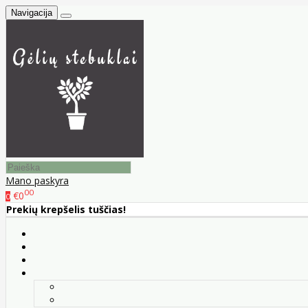
Navigacija
Mano paskyra
00
€0
0
Prekių krepšelis tuščias!