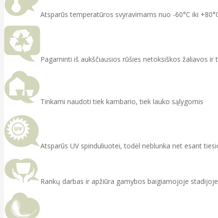
Atsparūs temperatūros svyravimams nuo -60°C iki +80°
Pagaminti iš aukščiausios rūšies netoksiškos žaliavos ir
Tinkami naudoti tiek kambario, tiek lauko sąlygomis
Atsparūs UV spinduliuotei, todėl neblunka net esant ties
Rankų darbas ir apžiūra gamybos baigiamojoje stadijoje