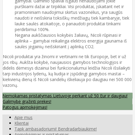
gamybai. Gaminio spalvai išgauti nenaudojami jokie
purškiami dažai ar tirpikliai. Visi produktai, įskaitant net ir
pramoniniam naudojimui skirtus vazonėlius, yra saugūs
naudoti ir neišskiria toksiškų medžiagų tiek kambaryje, tiek
lauke saulės atokaitoje, o panaudoti produktai tinkami
perdirbimui 100%.
Negana aukščiausios kokybės žaliavų, Nicoli rūpinasi ir
aplinka – gamybai reikalinga elektros energija gaunama iš
saulės jėgainių neišskiriant į aplinką CO2.
Nicoli produktai yra žinomi ir vertinami ne tik Europoje, bet ir už
jos ribų. Aukšta kokybė, naujausios gamybos technologijos ir
didelis dėmesys dizainui bei funkcionalumui leidžia Nicoli išsilaikyti
tarp industrijos lyderių, ką liudija ir įspūdingi gamybos mastai –
kiekvieną dieną iš Nicoli sandėlių iškeliauja po daugiau nei 500 000
vazonų.
Nemokamas pristatymas Lietuvoje perkant už 50 Eur ir daugiau!
Galimybė grąžinti prekes!
Patogus apmokėjimas!
Apie mus
Klientai
Tapk ambasadoriumi! Bendradarbiaukime!
Apmokėjimas ir pristatymas