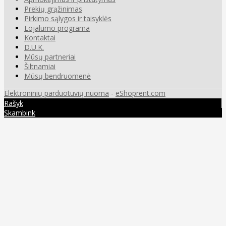
Prekių grąžinimas
Pirkimo sąlygos ir taisyklės
Lojalumo programa
Kontaktai
D.U.K.
Mūsų partneriai
Šiltnamiai
Mūsų bendruomenė
Elektroninių parduotuvių nuoma
-
eShoprent.com
Rašyk
Skambink