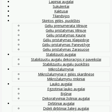
Lapiniai augalai
Sukulentai
Kaktusai
Tilandsijos
Skintos gėlės, puokštės
Gėlių prenumerata Vilniuje
Gėlių pristatymas Vilniuje
Gėlių pristatymas Kaune
Gėlių pristatymas Klaipėdoje
Gėlių pristatymas Panevėžyje
Gėlių pristatymas Zarasuose
Stabilizuoti augalai
Stabilizuotų augalų dekoracijos ir paveikslai
Stabilizuotų augalų puokštės
Mikrožalumynai
Mikrožalumynai ir gėlės skardinėse
Mikrožalumynų rinkiniai
Lauko augalai
Egzotiniai lauko augalai
Bijūnai
Dekoratyviniai žoliniai augalai
Dirbtiniai augalai
Dideli dirbtiniai žalieji augalai