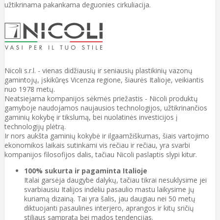
užtikrinama pakankama deguonies cirkuliacija.
Nicoli s.r.l. - vienas didžiausių ir seniausių plastikinių vazonų
gamintojų, įskikūręs Vicenza regione, šiaurės Italioje, veikiantis
nuo 1978 metų.
Neatsiejama kompanijos sėkmės priežastis - Nicoli produktų
gamyboje naudojamos naujausios technologijos, užtikrinančios
gaminių kokybę ir tikslumą, bei nuolatinės investicijos į
technologijų plėtrą.
Ir nors aukšta gaminių kokybė ir ilgaamžiškumas, šiais vartojimo
ekonomikos laikais sutinkami vis rečiau ir rečiau, yra svarbi
kompanijos filosofijos dalis, tačiau Nicoli paslaptis slypi kitur.
100% sukurta ir pagaminta Italioje
Italai garsėja daugybe dalykų, tačiau tikrai nesuklysime jei
svarbiausiu Italijos indėliu pasaulio mastu laikysime jų
kuriamą dizainą. Tai yra šalis, jau daugiau nei 50 metų
diktuojanti pasaulines interjero, aprangos ir kitų sričių
stiliaus sampratą bei mados tendencijas.