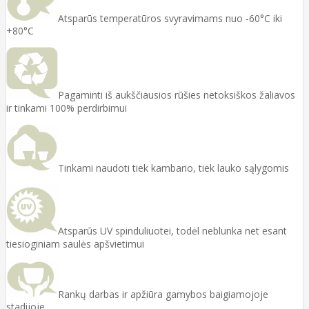
Atsparūs temperatūros svyravimams nuo -60°C iki
+80°C
Pagaminti iš aukščiausios rūšies netoksiškos žaliavos
ir tinkami 100% perdirbimui
Tinkami naudoti tiek kambario, tiek lauko sąlygomis
Atsparūs UV spinduliuotei, todėl neblunka net esant
tiesioginiam saulės apšvietimui
Rankų darbas ir apžiūra gamybos baigiamojoje
stadijoje