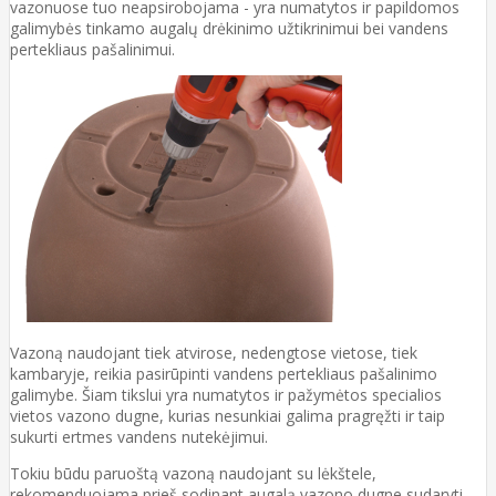
vazonuose tuo neapsirobojama - yra numatytos ir papildomos
galimybės tinkamo augalų drėkinimo užtikrinimui bei vandens
pertekliaus pašalinimui.
Vazoną naudojant tiek atvirose, nedengtose vietose, tiek
kambaryje, reikia pasirūpinti vandens pertekliaus pašalinimo
galimybe. Šiam tikslui yra numatytos ir pažymėtos specialios
vietos vazono dugne, kurias nesunkiai galima pragręžti ir taip
sukurti ertmes vandens nutekėjimui.
Tokiu būdu paruoštą vazoną naudojant su lėkštele,
rekomenduojama prieš sodinant augalą vazono dugne sudaryti