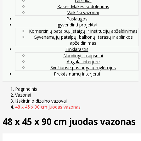
Oliziukai
Kakės Makės sodolendas
Vaikiški vazonai
Paslaugos
Įgyvendinti projektai
Komercinių patalpų, įstaigų ir institucijų apželdinimas
Gyvenamųjų patalpų, balkonų, terasų ir aplinkos
apželdinimas
Tinklaraštis
Naudingi straipsniai
Augalai interjere
Svečiuose pas augalų mylėtojus
Prekės namų interjerui
Pagrindinis
Vazonai
Išskirtinio dizaino vazovai
48 x 45 x 90 cm juodas vazonas
48 x 45 x 90 cm juodas vazonas