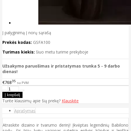
Į palyginimą
Į norų sąrašą
Prekės kodas:
GSFA100
Turimas kiekis:
šiuo metu turime prekyboje
Užsakymo paruošimas ir pristatymas trunka 5 - 9 darbo
dienas!
35
€768
su PVM
Turite klausimų apie šią prekę?
Klauskite
Aprašymas
Atraskite dizaino ir tvarumo derinį! Įkvėptas legendinių Babilono
sodų, šis trijų lygių vazonas suteikia erdvės kūrybai ir leidžia