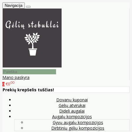
Navigacija
Mano paskyra
00
€0
0
Prekių krepšelis tuščias!
Dovanų kuponai
Gėlių atvirukai
Dideli augalai
Augalų kompozicijos
Gyvų augalų kompozicijos
Dirbtinių gėlių kompozicijos