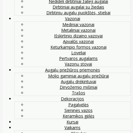
Nedideli dirbtiniai žalieji augalai
Dirbtiniai augalai su žiedais
Dirbtinių augalų puokštės, stiebai
Vazonai
Mediniai vazonai
Metaliniai vazonai
Išskirtinio dizaino vazovai
Apvalūs vazonai
Keturkampio formos vazonai
Loveliai
Pertvaros augalams
Vazonų stovai
Augalų priežiūros priemonės
Molio gaminiai augalų priežiūrai
Augalų drėkintuvai
Dirvožemio mišiniai
Trąšos
Dekoracijos
Pagalvėlės
Sieninės vazos
Keramikos gėlės
Kursai
Vaikams