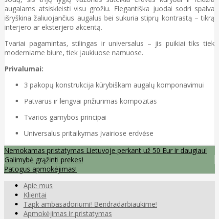
augalams atsiskleisti visu grožiu. Elegantiška juodai sodri spalva
išryškina žaliuojančius augalus bei sukuria stiprų kontrastą – tikrą
interjero ar eksterjero akcentą.
Tvariai pagamintas, stilingas ir universalus – jis puikiai tiks tiek
moderniame biure, tiek jaukiuose namuose.
Privalumai:
3 pakopų konstrukcija kūrybiškam augalų komponavimui
Patvarus ir lengvai prižiūrimas kompozitas
Tvarios gamybos principai
Universalus pritaikymas įvairiose erdvėse
Nemokamas pristatymas Lietuvoje perkant už 50 Eur ir daugiau!
Galimybė grąžinti prekes!
Patogus apmokėjimas!
Apie mus
Klientai
Tapk ambasadoriumi! Bendradarbiaukime!
Apmokėjimas ir pristatymas