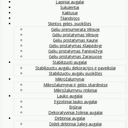
Lapiniai augalai
Sukulentai
Kaktusai
Tilandsijos
Skintos gėlės, puokštės
Gėlių prenumerata Vilniuje
Gėlių pristatymas Vilniuje
Gėlių pristatymas Kaune
Gėlių pristatymas Klaipėdoje
Gėlių pristatymas Panevėžyje
Gėlių pristatymas Zarasuose
Stabilizuoti augalai
Stabilizuotų augalų dekoracijos ir paveikslai
Stabilizuotų augalų puokštės
Mikrožalumynai
Mikrožalumynai ir gėlės skardinėse
Mikrožalumynų rinkiniai
Lauko augalai
Egzotiniai lauko augalai
Bijūnai
Dekoratyviniai žoliniai augalai
Dirbtiniai augalai
Dideli dirbtiniai žalieji augalai