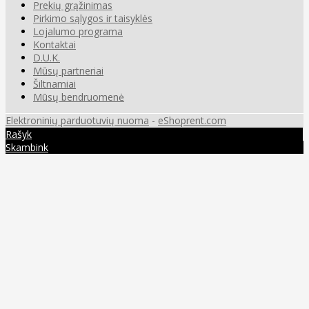
Prekių grąžinimas
Pirkimo sąlygos ir taisyklės
Lojalumo programa
Kontaktai
D.U.K.
Mūsų partneriai
Šiltnamiai
Mūsų bendruomenė
Elektroninių parduotuvių nuoma
-
eShoprent.com
Rašyk
Skambink