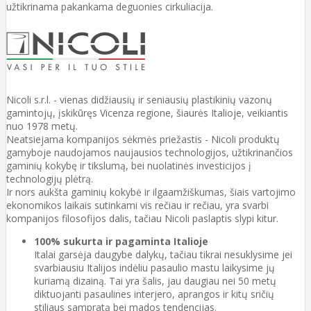
užtikrinama pakankama deguonies cirkuliacija.
Nicoli s.r.l. - vienas didžiausių ir seniausių plastikinių vazonų
gamintojų, įskikūręs Vicenza regione, šiaurės Italioje, veikiantis
nuo 1978 metų.
Neatsiejama kompanijos sėkmės priežastis - Nicoli produktų
gamyboje naudojamos naujausios technologijos, užtikrinančios
gaminių kokybę ir tikslumą, bei nuolatinės investicijos į
technologijų plėtrą.
Ir nors aukšta gaminių kokybė ir ilgaamžiškumas, šiais vartojimo
ekonomikos laikais sutinkami vis rečiau ir rečiau, yra svarbi
kompanijos filosofijos dalis, tačiau Nicoli paslaptis slypi kitur.
100% sukurta ir pagaminta Italioje
Italai garsėja daugybe dalykų, tačiau tikrai nesuklysime jei
svarbiausiu Italijos indėliu pasaulio mastu laikysime jų
kuriamą dizainą. Tai yra šalis, jau daugiau nei 50 metų
diktuojanti pasaulines interjero, aprangos ir kitų sričių
stiliaus sampratą bei mados tendencijas.