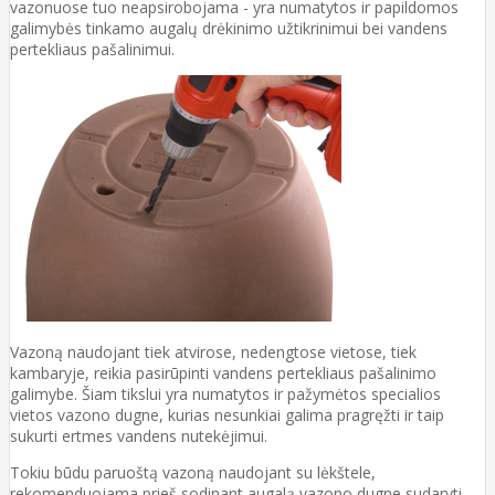
vazonuose tuo neapsirobojama - yra numatytos ir papildomos
galimybės tinkamo augalų drėkinimo užtikrinimui bei vandens
pertekliaus pašalinimui.
Vazoną naudojant tiek atvirose, nedengtose vietose, tiek
kambaryje, reikia pasirūpinti vandens pertekliaus pašalinimo
galimybe. Šiam tikslui yra numatytos ir pažymėtos specialios
vietos vazono dugne, kurias nesunkiai galima pragręžti ir taip
sukurti ertmes vandens nutekėjimui.
Tokiu būdu paruoštą vazoną naudojant su lėkštele,
rekomenduojama prieš sodinant augalą vazono dugne sudaryti