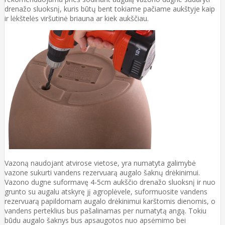
drenažo sluoksnį, kuris būtų bent tokiame pačiame aukštyje kaip
ir lėkštelės viršutinė briauna ar kiek aukščiau.
Vazoną naudojant atvirose vietose, yra numatyta galimybė
vazone sukurti vandens rezervuarą augalo šaknų drėkinimui.
Vazono dugne suformavę 4-5cm aukščio drenažo sluoksnį ir nuo
grunto su augalu atskyrę jį agroplėvele, suformuosite vandens
rezervuarą papildomam augalo drėkinimui karštomis dienomis, o
vandens perteklius bus pašalinamas per numatytą angą. Tokiu
būdu augalo šaknys bus apsaugotos nuo apsėmimo bei