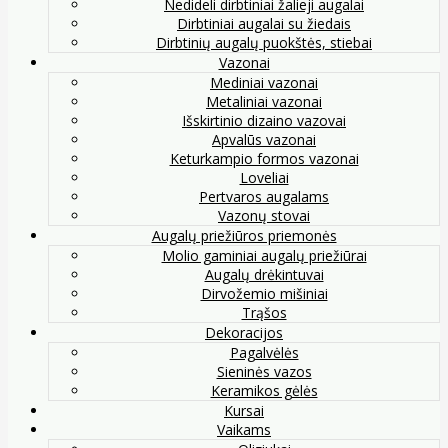
Nedideli dirbtiniai žalieji augalai
Dirbtiniai augalai su žiedais
Dirbtinių augalų puokštės, stiebai
Vazonai
Mediniai vazonai
Metaliniai vazonai
Išskirtinio dizaino vazovai
Apvalūs vazonai
Keturkampio formos vazonai
Loveliai
Pertvaros augalams
Vazonų stovai
Augalų priežiūros priemonės
Molio gaminiai augalų priežiūrai
Augalų drėkintuvai
Dirvožemio mišiniai
Trąšos
Dekoracijos
Pagalvėlės
Sieninės vazos
Keramikos gėlės
Kursai
Vaikams