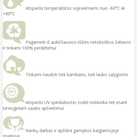
Atsparūs temperatūros svyravimams nuo -60°C iki
+80°C
Pagaminti iš aukščiausios rūšies netoksiškos žaliavos
ir tinkami 100% perdirbimui
Tinkami naudoti tiek kambario, tiek lauko sąlygomis
Atsparūs UV spinduliuotei, todėl neblunka net esant
tiesioginiam saulės apšvietimui
Rankų darbas ir apžiūra gamybos baigiamojoje
stadijoje