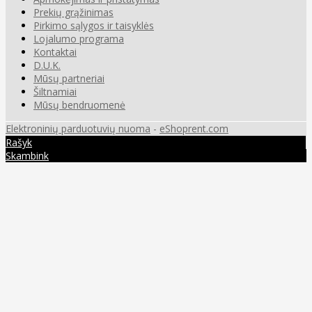
Prekių grąžinimas
Pirkimo sąlygos ir taisyklės
Lojalumo programa
Kontaktai
D.U.K.
Mūsų partneriai
Šiltnamiai
Mūsų bendruomenė
Elektroninių parduotuvių nuoma
-
eShoprent.com
Rašyk
Skambink