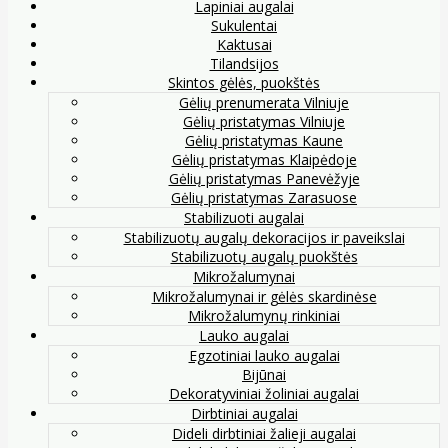
Lapiniai augalai
Sukulentai
Kaktusai
Tilandsijos
Skintos gėlės, puokštės
Gėlių prenumerata Vilniuje
Gėlių pristatymas Vilniuje
Gėlių pristatymas Kaune
Gėlių pristatymas Klaipėdoje
Gėlių pristatymas Panevėžyje
Gėlių pristatymas Zarasuose
Stabilizuoti augalai
Stabilizuotų augalų dekoracijos ir paveikslai
Stabilizuotų augalų puokštės
Mikrožalumynai
Mikrožalumynai ir gėlės skardinėse
Mikrožalumynų rinkiniai
Lauko augalai
Egzotiniai lauko augalai
Bijūnai
Dekoratyviniai žoliniai augalai
Dirbtiniai augalai
Dideli dirbtiniai žalieji augalai