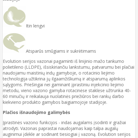
Itin lengvi
Atsparūs smūgiams ir sukrėtimams
Evolution serijos vazonai pagaminti iš linijinio mažo tankumo
polietileno (LLDPE), išsiskiriančiu lankstumu, patvarumu bei plačiai
naudojamu maistinių indų gamyboje, o rotacinio liejimo
technologija užtikrina jų ilgaamžiškumą ir atsparumą aplinkos
sąlygoms. Priešingai nei gaminant įprastiniu injekcinio liejimo
metodu, vieno vazono gamyba rotacinėse staklėse užtrunka 40-
60 minučių ir reikalauja nuolatinės priežiūros bei rankų darbo
kiekvieno produkto gamybos baigiamojoje stadijoje.
Plačios išnaudojimo galimybės
Įprastinės vazono funkcijos - indas augalams įsodinti ir gražiai
atrodyti. Vazonas paprastai naudojamas kaip talpa augalų
auginimui įdėkle ar sodinant tiesiogiai į vazoną. Evolution serijos