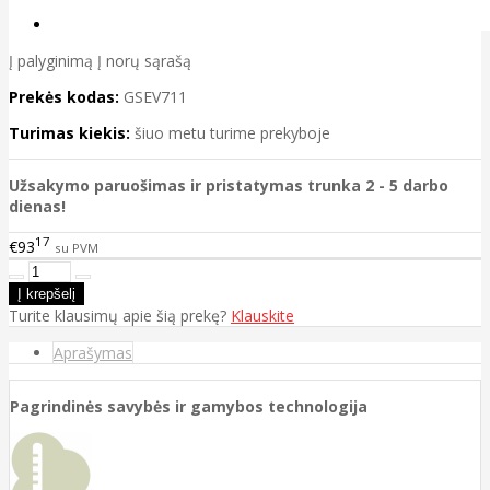
Į palyginimą
Į norų sąrašą
Prekės kodas:
GSEV711
Turimas kiekis:
šiuo metu turime prekyboje
Užsakymo paruošimas ir pristatymas trunka 2 - 5 darbo
dienas!
17
€93
su PVM
Turite klausimų apie šią prekę?
Klauskite
Aprašymas
Pagrindinės savybės ir gamybos technologija