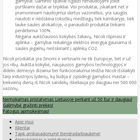
gamybai. Gaminio spalvai išgauti nenaudojami jokie
purškiami dažai ar tirpikliai. Visi produktai, įskaitant net ir
pramoniniam naudojimui skirtus vazonėlius, yra saugūs
naudoti ir neišskiria toksiškų medžiagų tiek kambaryje, tiek
lauke saulės atokaitoje, o panaudoti produktai tinkami
perdirbimui 100%.
Negana aukščiausios kokybės žaliavų, Nicoli rūpinasi ir
aplinka – gamybai reikalinga elektros energija gaunama iš
saulės jėgainių neišskiriant į aplinką CO2.
Nicoli produktai yra žinomi ir vertinami ne tik Europoje, bet ir už
jos ribų. Aukšta kokybė, naujausios gamybos technologijos ir
didelis dėmesys dizainui bei funkcionalumui leidžia Nicoli išsilaikyti
tarp industrijos lyderių, ką liudija ir įspūdingi gamybos mastai –
kiekvieną dieną iš Nicoli sandėlių iškeliauja po daugiau nei 500 000
vazonų.
Nemokamas pristatymas Lietuvoje perkant už 50 Eur ir daugiau!
Galimybė grąžinti prekes!
Patogus apmokėjimas!
Apie mus
Klientai
Tapk ambasadoriumi! Bendradarbiaukime!
Apmokėjimas ir pristatymas