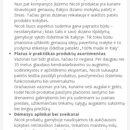
Nuo pat kompanijos įkūrimo Nicoli produktai yra kuriami
išnaudojant geriausių Italijos dizaino mokyklų patirtį ir
žinias. Tačiau geras dizainas reikalauja ir aukštos paties
produkto kokybės.
Nicoli šiuos aspektus suderina gana paprastu būdu –
nesidairydama į kitas šalis ir savo dizaino išpildymą
gamyboje vykdo išskirtinai tik Italijoje. Tik tokiu būdu
įmanoma užtikrinti geriausią idėjų pavertimą realybe ir to
įrodymui etiketėje išdidžiai pateikti „100% made in Italy”.
Platus ir praktiškas produktų asortimentas
Vazonas turi būti gražus, tačiau to negana. Per daugiau nei
35 metus glaudaus bendradarbiavimo su auginimo,
sodininkystės ir apželdinimo ekspertais, Nicoli sukaupta
patirtis leidžia pasiūlyti produktus, pasižyminčius išskirtiniu
funkcionalumu bei universalumu.
Gražiausias vazonas yra tas, kuriame veši augalai ir gėlės,
todėl Nicoli produktai pasižymi plačiomis laistymo bei
drenavimo galimybėmis bei yra suderinami su įvairiais
priedais, užtikrinančiais tinkamų sąlygų augalams sukūrimą
bei lengvą priežiūrą.
Dėmesys aplinkai bei sveikatai
Nicoli produktų gamyboje naudojamos tik aukčiausios
kokybės netoksiškos žaliavos, tinkamos maistinių indų