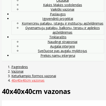
Oliziukai
Kakės Makės sodolendas
Vaikiški vazonai
Paslaugos
Įgyvendinti projektai
Komercinių patalpų, įstaigų ir institucijų apželdinimas
Gyvenamųjų patalpų, balkonų, terasų ir aplinkos
apželdinimas
Tinklaraštis
Naudingi straipsniai
Augalai interjere
Svečiuose pas augalų mylėtojus
Prekės namų interjerui
Pagrindinis
Vazonai
Keturkampio formos vazonai
40x40x40cm vazonas
40x40x40cm vazonas