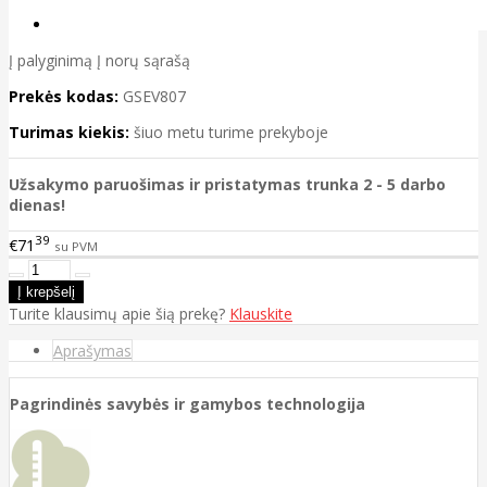
Į palyginimą
Į norų sąrašą
Prekės kodas:
GSEV807
Turimas kiekis:
šiuo metu turime prekyboje
Užsakymo paruošimas ir pristatymas trunka 2 - 5 darbo
dienas!
39
€71
su PVM
Turite klausimų apie šią prekę?
Klauskite
Aprašymas
Pagrindinės savybės ir gamybos technologija