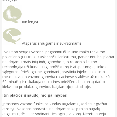
Itin lengvi
Atsparūs smūgiams ir sukrėtimams
Evolution serijos vazonai pagaminti iš linijinio mažo tankumo
polietileno (LLDPE), išsiskiriančiu lankstumu, patvarumu bei plačiai
naudojamu maistinių indų gamyboje, o rotacinio liejimo
technologija užtikrina jų ilgaamžiškumą ir atsparumą aplinkos
sąlygoms. Priešingai nei gaminant įprastiniu injekcinio liejimo
metodu, vieno vazono gamyba rotacinėse staklėse užtrunka 40-
60 minučių ir reikalauja nuolatinės priežiūros bei rankų darbo
kiekvieno produkto gamybos baigiamojoje stadijoje.
Itin plačios išnaudojimo galimybės
Įprastinės vazono funkcijos - indas augalams įsodinti ir gražiai
atrodyti. Vazonas paprastai naudojamas kaip talpa augalų
auginimui įdėkle ar sodinant tiesiogiai į vazoną. Neretu atveju