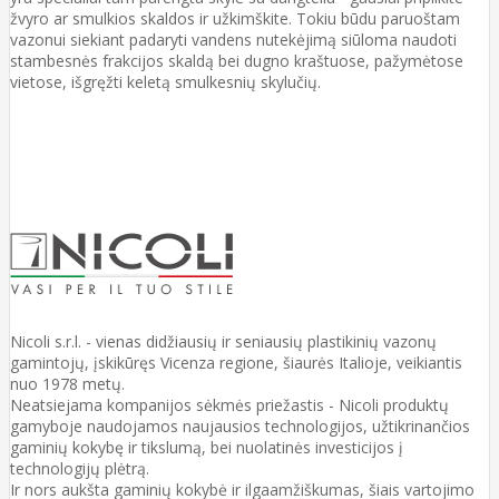
žvyro ar smulkios skaldos ir užkimškite. Tokiu būdu paruoštam
vazonui siekiant padaryti vandens nutekėjimą siūloma naudoti
stambesnės frakcijos skaldą bei dugno kraštuose, pažymėtose
vietose, išgręžti keletą smulkesnių skylučių.
Nicoli s.r.l. - vienas didžiausių ir seniausių plastikinių vazonų
gamintojų, įskikūręs Vicenza regione, šiaurės Italioje, veikiantis
nuo 1978 metų.
Neatsiejama kompanijos sėkmės priežastis - Nicoli produktų
gamyboje naudojamos naujausios technologijos, užtikrinančios
gaminių kokybę ir tikslumą, bei nuolatinės investicijos į
technologijų plėtrą.
Ir nors aukšta gaminių kokybė ir ilgaamžiškumas, šiais vartojimo