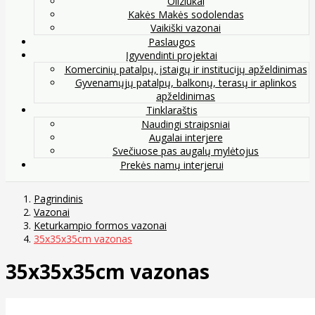
Oliziukai
Kakės Makės sodolendas
Vaikiški vazonai
Paslaugos
Įgyvendinti projektai
Komercinių patalpų, įstaigų ir institucijų apželdinimas
Gyvenamųjų patalpų, balkonų, terasų ir aplinkos
apželdinimas
Tinklaraštis
Naudingi straipsniai
Augalai interjere
Svečiuose pas augalų mylėtojus
Prekės namų interjerui
Pagrindinis
Vazonai
Keturkampio formos vazonai
35x35x35cm vazonas
35x35x35cm vazonas