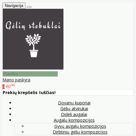
Navigacija
Mano paskyra
00
€0
0
Prekių krepšelis tuščias!
Dovanų kuponai
Gėlių atvirukai
Dideli augalai
Augalų kompozicijos
Gyvų augalų kompozicijos
Dirbtinių gėlių kompozicijos