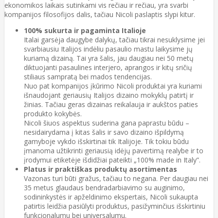
ekonomikos laikais sutinkami vis rečiau ir rečiau, yra svarbi
kompanijos filosofijos dalis, tačiau Nicoli paslaptis slypi kitur.
100% sukurta ir pagaminta Italioje
Italai garsėja daugybe dalykų, tačiau tikrai nesuklysime jei
svarbiausiu Italijos indėliu pasaulio mastu laikysime jų
kuriamą dizainą. Tai yra šalis, jau daugiau nei 50 metų
diktuojanti pasaulines interjero, aprangos ir kitų sričių
stiliaus sampratą bei mados tendencijas.
Nuo pat kompanijos įkūrimo Nicoli produktai yra kuriami
išnaudojant geriausių Italijos dizaino mokyklų patirtį ir
žinias. Tačiau geras dizainas reikalauja ir aukštos paties
produkto kokybės.
Nicoli šiuos aspektus suderina gana paprastu būdu –
nesidairydama į kitas šalis ir savo dizaino išpildymą
gamyboje vykdo išskirtinai tik Italijoje. Tik tokiu būdu
įmanoma užtikrinti geriausią idėjų pavertimą realybe ir to
įrodymui etiketėje išdidžiai pateikti „100% made in Italy”.
Platus ir praktiškas produktų asortimentas
Vazonas turi būti gražus, tačiau to negana. Per daugiau nei
35 metus glaudaus bendradarbiavimo su auginimo,
sodininkystės ir apželdinimo ekspertais, Nicoli sukaupta
patirtis leidžia pasiūlyti produktus, pasižyminčius išskirtiniu
funkcionalumu bei universalumu.