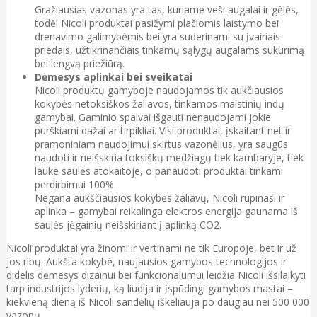
Gražiausias vazonas yra tas, kuriame veši augalai ir gėlės,
todėl Nicoli produktai pasižymi plačiomis laistymo bei
drenavimo galimybėmis bei yra suderinami su įvairiais
priedais, užtikrinančiais tinkamų sąlygų augalams sukūrimą
bei lengvą priežiūrą.
Dėmesys aplinkai bei sveikatai
Nicoli produktų gamyboje naudojamos tik aukčiausios
kokybės netoksiškos žaliavos, tinkamos maistinių indų
gamybai. Gaminio spalvai išgauti nenaudojami jokie
purškiami dažai ar tirpikliai. Visi produktai, įskaitant net ir
pramoniniam naudojimui skirtus vazonėlius, yra saugūs
naudoti ir neišskiria toksiškų medžiagų tiek kambaryje, tiek
lauke saulės atokaitoje, o panaudoti produktai tinkami
perdirbimui 100%.
Negana aukščiausios kokybės žaliavų, Nicoli rūpinasi ir
aplinka – gamybai reikalinga elektros energija gaunama iš
saulės jėgainių neišskiriant į aplinką CO2.
Nicoli produktai yra žinomi ir vertinami ne tik Europoje, bet ir už
jos ribų. Aukšta kokybė, naujausios gamybos technologijos ir
didelis dėmesys dizainui bei funkcionalumui leidžia Nicoli išsilaikyti
tarp industrijos lyderių, ką liudija ir įspūdingi gamybos mastai –
kiekvieną dieną iš Nicoli sandėlių iškeliauja po daugiau nei 500 000
vazonų.