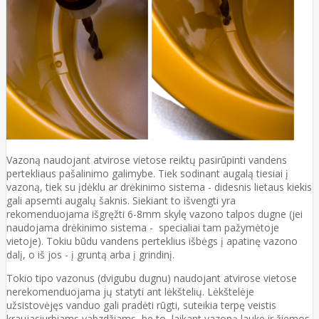
Vazoną naudojant atvirose vietose reiktų pasirūpinti vandens
pertekliaus pašalinimo galimybe. Tiek sodinant augalą tiesiai į
vazoną, tiek su įdėklu ar drėkinimo sistema - didesnis lietaus kiekis
gali apsemti augalų šaknis. Siekiant to išvengti yra
rekomenduojama išgręžti 6-8mm skylę vazono talpos dugne (jei
naudojama drėkinimo sistema - specialiai tam pažymėtoje
vietoje). Tokiu būdu vandens perteklius išbėgs į apatinę vazono
dalį, o iš jos - į gruntą arba į grindinį.
Tokio tipo vazonus (dvigubu dugnu) naudojant atvirose vietose
nerekomenduojama jų statyti ant lėkštelių. Lėkštelėje
užsistovėjęs vanduo gali pradėti rūgti, suteikia terpę veistis
kraujasiurbiams vabzdžiams, be to, laikant vazoną lauke ir žiemos