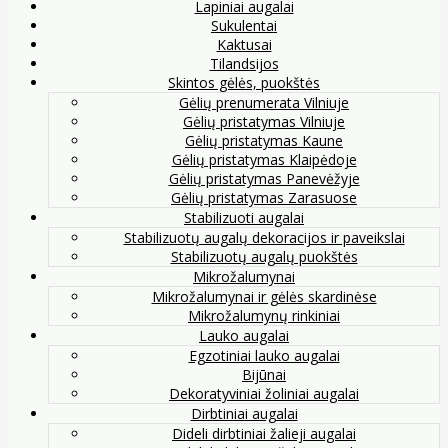
Lapiniai augalai
Sukulentai
Kaktusai
Tilandsijos
Skintos gėlės, puokštės
Gėlių prenumerata Vilniuje
Gėlių pristatymas Vilniuje
Gėlių pristatymas Kaune
Gėlių pristatymas Klaipėdoje
Gėlių pristatymas Panevėžyje
Gėlių pristatymas Zarasuose
Stabilizuoti augalai
Stabilizuotų augalų dekoracijos ir paveikslai
Stabilizuotų augalų puokštės
Mikrožalumynai
Mikrožalumynai ir gėlės skardinėse
Mikrožalumynų rinkiniai
Lauko augalai
Egzotiniai lauko augalai
Bijūnai
Dekoratyviniai žoliniai augalai
Dirbtiniai augalai
Dideli dirbtiniai žalieji augalai