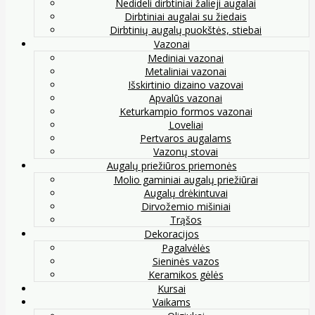
Nedideli dirbtiniai žalieji augalai
Dirbtiniai augalai su žiedais
Dirbtinių augalų puokštės, stiebai
Vazonai
Mediniai vazonai
Metaliniai vazonai
Išskirtinio dizaino vazovai
Apvalūs vazonai
Keturkampio formos vazonai
Loveliai
Pertvaros augalams
Vazonų stovai
Augalų priežiūros priemonės
Molio gaminiai augalų priežiūrai
Augalų drėkintuvai
Dirvožemio mišiniai
Trąšos
Dekoracijos
Pagalvėlės
Sieninės vazos
Keramikos gėlės
Kursai
Vaikams