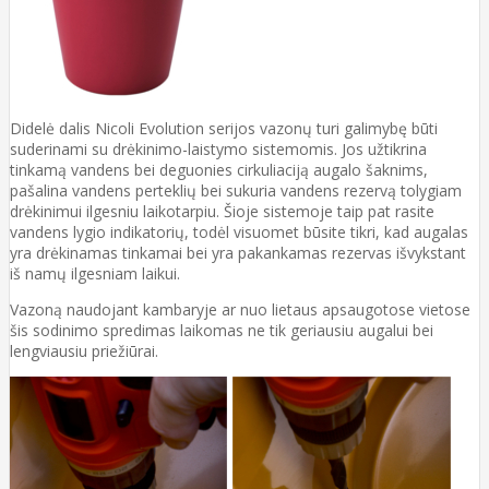
Didelė dalis Nicoli Evolution serijos vazonų turi galimybę būti
suderinami su drėkinimo-laistymo sistemomis. Jos užtikrina
tinkamą vandens bei deguonies cirkuliaciją augalo šaknims,
pašalina vandens perteklių bei sukuria vandens rezervą tolygiam
drėkinimui ilgesniu laikotarpiu. Šioje sistemoje taip pat rasite
vandens lygio indikatorių, todėl visuomet būsite tikri, kad augalas
yra drėkinamas tinkamai bei yra pakankamas rezervas išvykstant
iš namų ilgesniam laikui.
Vazoną naudojant kambaryje ar nuo lietaus apsaugotose vietose
šis sodinimo spredimas laikomas ne tik geriausiu augalui bei
lengviausiu priežiūrai.