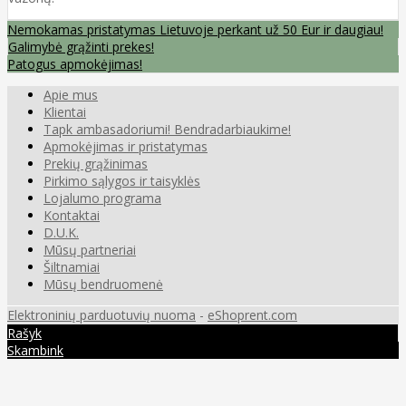
Nemokamas pristatymas Lietuvoje perkant už 50 Eur ir daugiau!
Galimybė grąžinti prekes!
Patogus apmokėjimas!
Apie mus
Klientai
Tapk ambasadoriumi! Bendradarbiaukime!
Apmokėjimas ir pristatymas
Prekių grąžinimas
Pirkimo sąlygos ir taisyklės
Lojalumo programa
Kontaktai
D.U.K.
Mūsų partneriai
Šiltnamiai
Mūsų bendruomenė
Elektroninių parduotuvių nuoma
-
eShoprent.com
Rašyk
Skambink