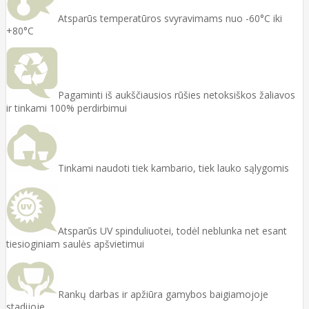
Atsparūs temperatūros svyravimams nuo -60°C iki
+80°C
Pagaminti iš aukščiausios rūšies netoksiškos žaliavos
ir tinkami 100% perdirbimui
Tinkami naudoti tiek kambario, tiek lauko sąlygomis
Atsparūs UV spinduliuotei, todėl neblunka net esant
tiesioginiam saulės apšvietimui
Rankų darbas ir apžiūra gamybos baigiamojoje
stadijoje