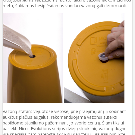
metu, šaldamas besiplėsdamas vanduo vazoną gali deformuoti.
Vazoną statant vėjuotose vietose, prie praėjimų ar į jį sodinant
aukštus plačius augalus, rekomenduojama vazonui suteikti
papildomo stabilumo pažeminant jo svorio centrą. Šiam tikslui
pasiekti Nicoli Evolutions serijos dviejų sluoksnių vazonų dugne
yra specialiai tam parengta skylė su dangteliu - gausiai pripilkite