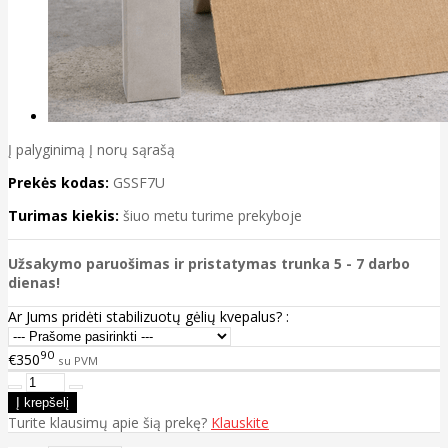
Į palyginimą
Į norų sąrašą
Prekės kodas:
GSSF7U
Turimas kiekis:
šiuo metu turime prekyboje
Užsakymo paruošimas ir pristatymas trunka 5 - 7 darbo
dienas!
Ar Jums pridėti stabilizuotų gėlių kvepalus? :
90
€350
su PVM
Turite klausimų apie šią prekę?
Klauskite