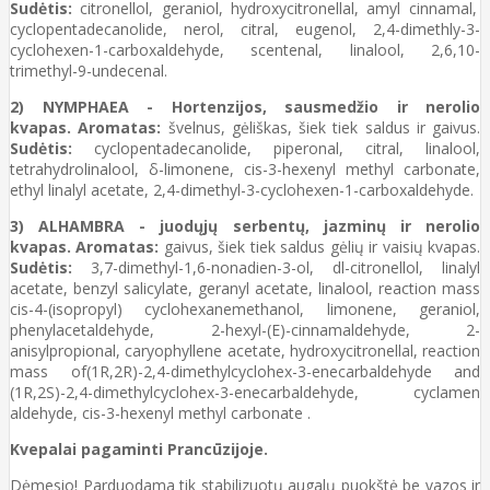
Sudėtis:
citronellol, geraniol, hydroxycitronellal, amyl cinnamal,
cyclopentadecanolide, nerol, citral, eugenol, 2,4-dimethly-3-
cyclohexen-1-carboxaldehyde, scentenal, linalool, 2,6,10-
trimethyl-9-undecenal.
2) NYMPHAEA - Hortenzijos, sausmedžio ir nerolio
kvapas.
Aromatas:
švelnus, gėliškas, šiek tiek saldus ir gaivus.
Sudėtis:
cyclopentadecanolide, piperonal, citral, linalool,
tetrahydrolinalool, δ-limonene, cis-3-hexenyl methyl carbonate,
ethyl linalyl acetate, 2,4-dimethyl-3-cyclohexen-1-carboxaldehyde.
3) ALHAMBRA - juodųjų serbentų, jazminų ir nerolio
kvapas.
Aromatas:
gaivus, šiek tiek saldus gėlių ir vaisių kvapas.
Sudėtis:
3,7-dimethyl-1,6-nonadien-3-ol, dl-citronellol, linalyl
acetate, benzyl salicylate, geranyl acetate, linalool, reaction mass
cis-4-(isopropyl) cyclohexanemethanol, limonene, geraniol,
phenylacetaldehyde, 2-hexyl-(E)-cinnamaldehyde, 2-
anisylpropional, caryophyllene acetate, hydroxycitronellal, reaction
mass of(1R,2R)-2,4-dimethylcyclohex-3-enecarbaldehyde and
(1R,2S)-2,4-dimethylcyclohex-3-enecarbaldehyde, cyclamen
aldehyde, cis-3-hexenyl methyl carbonate .
Kvepalai pagaminti Prancūzijoje.
Dėmesio! Parduodama tik stabilizuotų augalų puokštė be vazos ir