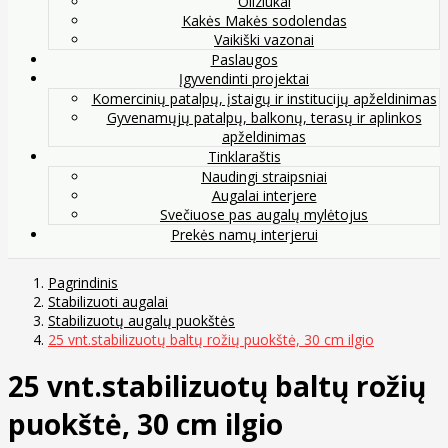
Oliziukai
Kakės Makės sodolendas
Vaikiški vazonai
Paslaugos
Įgyvendinti projektai
Komercinių patalpų, įstaigų ir institucijų apželdinimas
Gyvenamųjų patalpų, balkonų, terasų ir aplinkos
apželdinimas
Tinklaraštis
Naudingi straipsniai
Augalai interjere
Svečiuose pas augalų mylėtojus
Prekės namų interjerui
Pagrindinis
Stabilizuoti augalai
Stabilizuotų augalų puokštės
25 vnt.stabilizuotų baltų rožių puokštė, 30 cm ilgio
25 vnt.stabilizuotų baltų rožių
puokštė, 30 cm ilgio