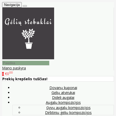
Navigacija
Mano paskyra
00
€0
0
Prekių krepšelis tuščias!
Dovanų kuponai
Gėlių atvirukai
Dideli augalai
Augalų kompozicijos
Gyvų augalų kompozicijos
Dirbtinių gėlių kompozicijos