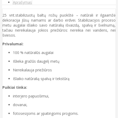
Aprašymas
25 vnt.stabilizuotų baltų rožių puokštė – natūrali ir ilgaamžė
dekoracija Jūsų namams ar darbo erdvei. Stabilizacijos proceso
metu augalai išlaiko savo natūralią išvaizdą, spalvą ir švelnumą,
tačiau nereikalauja jokios priežiūros: nereikia nei vandens, nei
šviesos.
Privalumai:
100 % natūralūs augalai
Išlieka gražūs daugelį metų
Nereikalauja priežiūros
Išlaiko natūralią spalvą ir tekstūrą
Puikiai tinka:
interjero papuošimui,
dovanai,
fotosesijoms ar ypatingoms progoms.