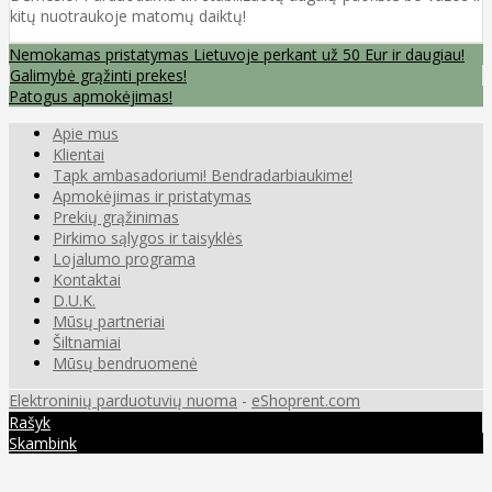
kitų nuotraukoje matomų daiktų!
Nemokamas pristatymas Lietuvoje perkant už 50 Eur ir daugiau!
Galimybė grąžinti prekes!
Patogus apmokėjimas!
Apie mus
Klientai
Tapk ambasadoriumi! Bendradarbiaukime!
Apmokėjimas ir pristatymas
Prekių grąžinimas
Pirkimo sąlygos ir taisyklės
Lojalumo programa
Kontaktai
D.U.K.
Mūsų partneriai
Šiltnamiai
Mūsų bendruomenė
Elektroninių parduotuvių nuoma
-
eShoprent.com
Rašyk
Skambink