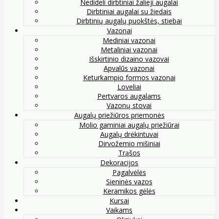
Nedideli dirbtiniai žalieji augalai
Dirbtiniai augalai su žiedais
Dirbtinių augalų puokštės, stiebai
Vazonai
Mediniai vazonai
Metaliniai vazonai
Išskirtinio dizaino vazovai
Apvalūs vazonai
Keturkampio formos vazonai
Loveliai
Pertvaros augalams
Vazonų stovai
Augalų priežiūros priemonės
Molio gaminiai augalų priežiūrai
Augalų drėkintuvai
Dirvožemio mišiniai
Trąšos
Dekoracijos
Pagalvėlės
Sieninės vazos
Keramikos gėlės
Kursai
Vaikams