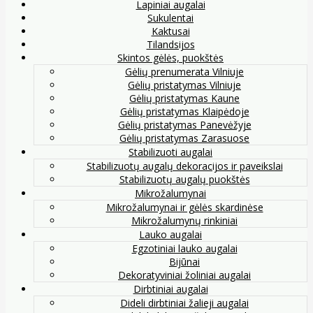
Lapiniai augalai
Sukulentai
Kaktusai
Tilandsijos
Skintos gėlės, puokštės
Gėlių prenumerata Vilniuje
Gėlių pristatymas Vilniuje
Gėlių pristatymas Kaune
Gėlių pristatymas Klaipėdoje
Gėlių pristatymas Panevėžyje
Gėlių pristatymas Zarasuose
Stabilizuoti augalai
Stabilizuotų augalų dekoracijos ir paveikslai
Stabilizuotų augalų puokštės
Mikrožalumynai
Mikrožalumynai ir gėlės skardinėse
Mikrožalumynų rinkiniai
Lauko augalai
Egzotiniai lauko augalai
Bijūnai
Dekoratyviniai žoliniai augalai
Dirbtiniai augalai
Dideli dirbtiniai žalieji augalai