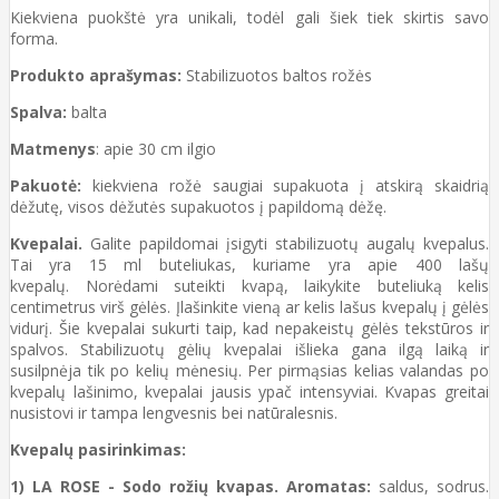
Kiekviena puokštė yra unikali, todėl gali šiek tiek skirtis savo
forma.
Produkto aprašymas:
Stabilizuotos baltos rožės
Spalva:
balta
Matmenys
: apie 30 cm ilgio
Pakuotė:
kiekviena rožė saugiai supakuota į atskirą skaidrią
dėžutę, visos dėžutės supakuotos į papildomą dėžę.
Kvepalai.
Galite papildomai įsigyti stabilizuotų augalų kvepalus.
Tai yra 15 ml buteliukas, kuriame yra apie 400 lašų
kvepalų. Norėdami suteikti kvapą, laikykite buteliuką kelis
centimetrus virš gėlės. Įlašinkite vieną ar kelis lašus kvepalų į gėlės
vidurį. Šie kvepalai sukurti taip, kad nepakeistų gėlės tekstūros ir
spalvos. Stabilizuotų gėlių kvepalai išlieka gana ilgą laiką ir
susilpnėja tik po kelių mėnesių. Per pirmąsias kelias valandas po
kvepalų lašinimo, kvepalai jausis ypač intensyviai. Kvapas greitai
nusistovi ir tampa lengvesnis bei natūralesnis.
Kvepalų pasirinkimas:
1) LA ROSE - Sodo rožių kvapas. Aromatas:
saldus, sodrus.