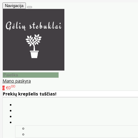
Navigacija
Mano paskyra
00
€0
0
Prekių krepšelis tuščias!