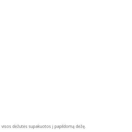
ę, visos dėžutės supakuotos į papildomą dėžę.