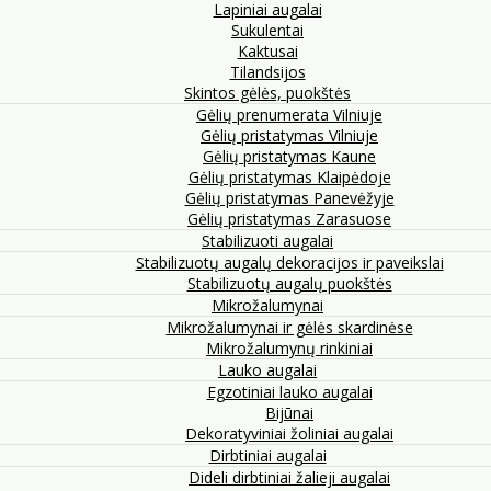
Lapiniai augalai
Sukulentai
Kaktusai
Tilandsijos
Skintos gėlės, puokštės
Gėlių prenumerata Vilniuje
Gėlių pristatymas Vilniuje
Gėlių pristatymas Kaune
Gėlių pristatymas Klaipėdoje
Gėlių pristatymas Panevėžyje
Gėlių pristatymas Zarasuose
Stabilizuoti augalai
Stabilizuotų augalų dekoracijos ir paveikslai
Stabilizuotų augalų puokštės
Mikrožalumynai
Mikrožalumynai ir gėlės skardinėse
Mikrožalumynų rinkiniai
Lauko augalai
Egzotiniai lauko augalai
Bijūnai
Dekoratyviniai žoliniai augalai
Dirbtiniai augalai
Dideli dirbtiniai žalieji augalai