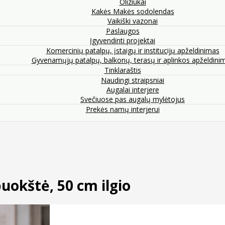
Oliziukai
Kakės Makės sodolendas
Vaikiški vazonai
Paslaugos
Įgyvendinti projektai
Komercinių patalpų, įstaigų ir institucijų apželdinimas
Gyvenamųjų patalpų, balkonų, terasų ir aplinkos apželdini
Tinklaraštis
Naudingi straipsniai
Augalai interjere
Svečiuose pas augalų mylėtojus
Prekės namų interjerui
puokštė, 50 cm ilgio