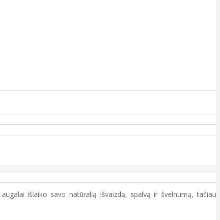
ugalai išlaiko savo natūralią išvaizdą, spalvą ir švelnumą, tačiau