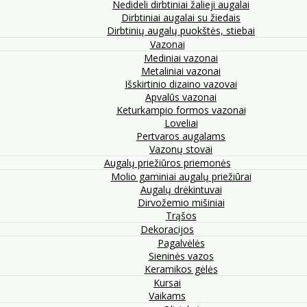
Nedideli dirbtiniai žalieji augalai
Dirbtiniai augalai su žiedais
Dirbtinių augalų puokštės, stiebai
Vazonai
Mediniai vazonai
Metaliniai vazonai
Išskirtinio dizaino vazovai
Apvalūs vazonai
Keturkampio formos vazonai
Loveliai
Pertvaros augalams
Vazonų stovai
Augalų priežiūros priemonės
Molio gaminiai augalų priežiūrai
Augalų drėkintuvai
Dirvožemio mišiniai
Trąšos
Dekoracijos
Pagalvėlės
Sieninės vazos
Keramikos gėlės
Kursai
Vaikams