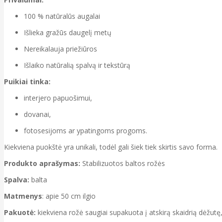
100 % natūralūs augalai
Išlieka gražūs daugelį metų
Nereikalauja priežiūros
Išlaiko natūralią spalvą ir tekstūrą
Puikiai tinka:
interjero papuošimui,
dovanai,
fotosesijoms ar ypatingoms progoms.
Kiekviena puokštė yra unikali, todėl gali šiek tiek skirtis savo forma.
Produkto aprašymas:
Stabilizuotos baltos rožės
Spalva:
balta
Matmenys
: apie 50 cm ilgio
Pakuotė:
kiekviena rožė saugiai supakuota į atskirą skaidrią dėžut