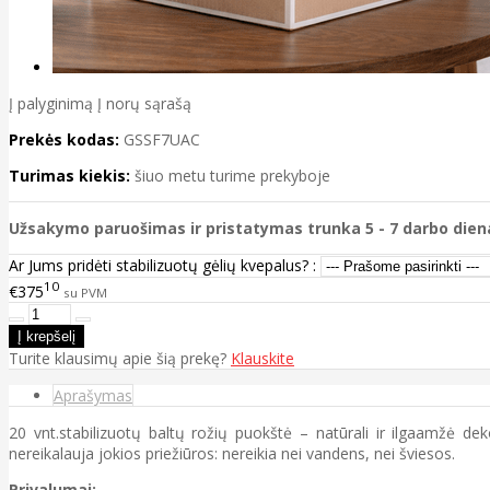
Į palyginimą
Į norų sąrašą
Prekės kodas:
GSSF7UAC
Turimas kiekis:
šiuo metu turime prekyboje
Užsakymo paruošimas ir pristatymas trunka 5 - 7 darbo dien
Ar Jums pridėti stabilizuotų gėlių kvepalus? :
10
€375
su PVM
Turite klausimų apie šią prekę?
Klauskite
Aprašymas
20 vnt.stabilizuotų baltų rožių puokštė – natūrali ir ilgaamžė de
nereikalauja jokios priežiūros: nereikia nei vandens, nei šviesos.
Privalumai: