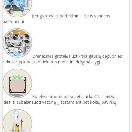
Įrengti kanalai perteklinio lietaus vandens
pašalinimui
Drenažinės grotelės užtikrina gausią deguonies
cirkuliaciją ir palaiko tinkamą nuolatinį drėgmės lygį
Kojelėse įmontuoti sraigtiniai kaiščiai leidžia
idealiai subalansuoti vazoną jį statant ant bet kokių paviršių