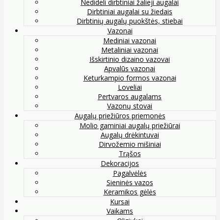
Nedideli dirbtiniai žalieji augalai
Dirbtiniai augalai su žiedais
Dirbtinių augalų puokštės, stiebai
Vazonai
Mediniai vazonai
Metaliniai vazonai
Išskirtinio dizaino vazovai
Apvalūs vazonai
Keturkampio formos vazonai
Loveliai
Pertvaros augalams
Vazonų stovai
Augalų priežiūros priemonės
Molio gaminiai augalų priežiūrai
Augalų drėkintuvai
Dirvožemio mišiniai
Trąšos
Dekoracijos
Pagalvėlės
Sieninės vazos
Keramikos gėlės
Kursai
Vaikams