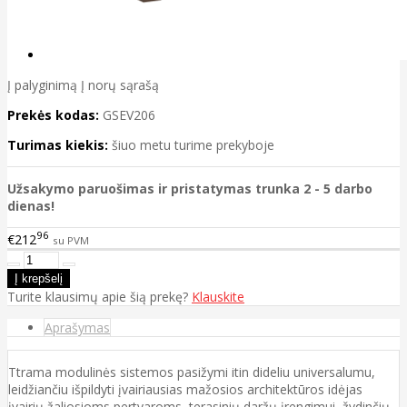
Į palyginimą
Į norų sąrašą
Prekės kodas:
GSEV206
Turimas kiekis:
šiuo metu turime prekyboje
Užsakymo paruošimas ir pristatymas trunka 2 - 5 darbo
dienas!
96
€212
su PVM
Turite klausimų apie šią prekę?
Klauskite
Aprašymas
Ttrama modulinės sistemos pasižymi itin dideliu universalumu,
leidžiančiu išpildyti įvairiausias mažosios architektūros idėjas
įvairių žaliosioms pertvaroms, terasinių daržų įrengimui, žydinčių