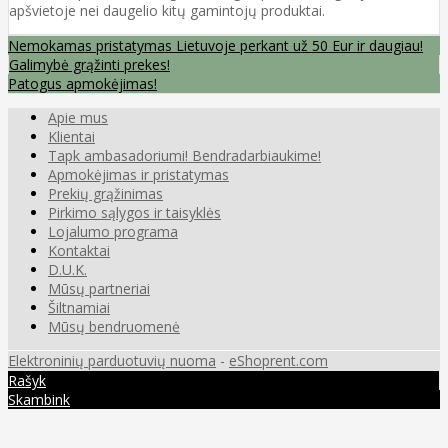
apšvietoje nei daugelio kitų gamintojų produktai.
Nemokamas pristatymas Lietuvoje perkant už 50 Eur ir daugiau!
Galimybė grąžinti prekes!
Patogus apmokėjimas!
Apie mus
Klientai
Tapk ambasadoriumi! Bendradarbiaukime!
Apmokėjimas ir pristatymas
Prekių grąžinimas
Pirkimo sąlygos ir taisyklės
Lojalumo programa
Kontaktai
D.U.K.
Mūsų partneriai
Šiltnamiai
Mūsų bendruomenė
Elektroninių parduotuvių nuoma
-
eShoprent.com
Rašyk
Skambink