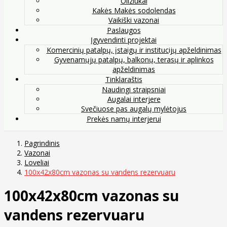
Oliziukai
Kakės Makės sodolendas
Vaikiški vazonai
Paslaugos
Įgyvendinti projektai
Komercinių patalpų, įstaigų ir institucijų apželdinimas
Gyvenamųjų patalpų, balkonų, terasų ir aplinkos
apželdinimas
Tinklaraštis
Naudingi straipsniai
Augalai interjere
Svečiuose pas augalų mylėtojus
Prekės namų interjerui
Pagrindinis
Vazonai
Loveliai
100x42x80cm vazonas su vandens rezervuaru
100x42x80cm vazonas su
vandens rezervuaru