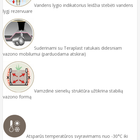
Vandens lygio indikatorius leidžia stebėti vandens
lygį rezervuare
Suderinami su Teraplast ratukais didesniam
vazono mobilumui (parduodama atskirai)
Vamzdinė sienelių struktūra užtikrina stabilią
vazono formą
Atsparūs temperatūros svyravimams nuo -30°C iki