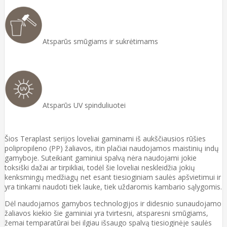
Atsparūs smūgiams ir sukrėtimams
Atsparūs UV spinduliuotei
Šios Teraplast serijos loveliai gaminami iš aukščiausios rūšies
polipropileno (PP) žaliavos, itin plačiai naudojamos maistinių indų
gamyboje. Suteikiant gaminiui spalvą nėra naudojami jokie
toksiški dažai ar tirpikliai, todėl šie loveliai neskleidžia jokių
kenksmingų medžiagų net esant tiesioginiam saulės apšvietimui ir
yra tinkami naudoti tiek lauke, tiek uždaromis kambario sąlygomis.
Dėl naudojamos gamybos technologijos ir didesnio sunaudojamo
žaliavos kiekio šie gaminiai yra tvirtesni, atsparesni smūgiams,
žemai temparatūrai bei ilgiau išsaugo spalvą tiesioginėje saulės