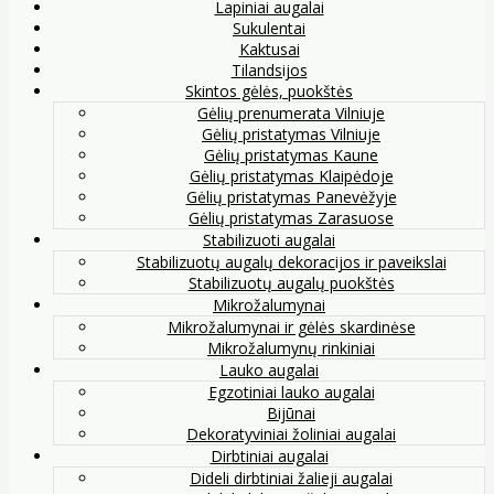
Lapiniai augalai
Sukulentai
Kaktusai
Tilandsijos
Skintos gėlės, puokštės
Gėlių prenumerata Vilniuje
Gėlių pristatymas Vilniuje
Gėlių pristatymas Kaune
Gėlių pristatymas Klaipėdoje
Gėlių pristatymas Panevėžyje
Gėlių pristatymas Zarasuose
Stabilizuoti augalai
Stabilizuotų augalų dekoracijos ir paveikslai
Stabilizuotų augalų puokštės
Mikrožalumynai
Mikrožalumynai ir gėlės skardinėse
Mikrožalumynų rinkiniai
Lauko augalai
Egzotiniai lauko augalai
Bijūnai
Dekoratyviniai žoliniai augalai
Dirbtiniai augalai
Dideli dirbtiniai žalieji augalai