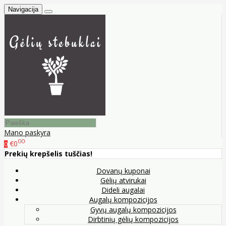
Navigacija
Mano paskyra
00
€0
0
Prekių krepšelis tuščias!
Dovanų kuponai
Gėlių atvirukai
Dideli augalai
Augalų kompozicijos
Gyvų augalų kompozicijos
Dirbtinių gėlių kompozicijos