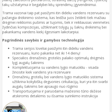
takų užstatymui ir begalybei kitų sprendimų įgyvendinimui.
Trama vazonai taip pat pasižymi itin dideliu vandens rezervuaru su
pažangia drėkinimo sistema, kas leidžia juos želdinti tiek mažiau
drėgmei reikliomis pušimis ar tujomis, tiek ir reikliausias vienmetes
žydinčias kompozicijas, užtikrinant tolygų jų šaknų drėkinimą bei
pakankamą vandens kiekį ilgesniam laikotarpiui.
Pagrindinės savybės ir gamybos technologija
Trama serijos loveliai pasižymi itin dideliu vandens
rezervuaru, kurio pakanka net iki 14 dienų!
Specialios drenažinės grotelės palaiko optimalų drėgmės
lygį augalų šaknims
Komplektuojama su vandens lygio matuokliu - visada
žinosite kiek vandens yra rezervuare
Drenažinių grotelių bei vandens lygio matuoklio sistema
užtikrina kokybišką deguonies cirkuliaciją, kuri yra itin svarbi
augalų šaknims bei apsaugo nuo rūgimo
Transportuojama ir paruodama mažesnio tūrio dėžėse
atskiromis detalėmis su išsamia surinkimo instrukcija